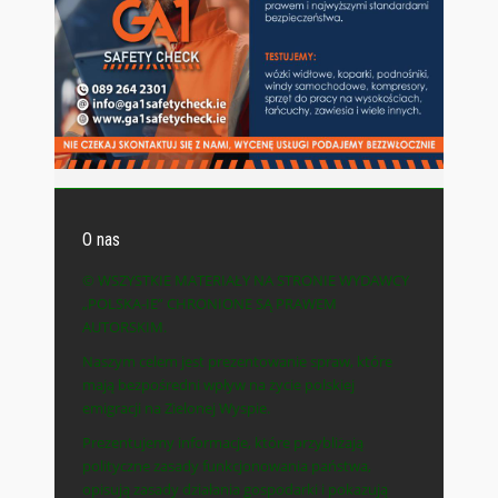
O nas
© WSZYSTKIE MATERIAŁY NA STRONIE WYDAWCY
„POLSKA-IE” CHRONIONE SĄ PRAWEM
AUTORSKIM.
Naszym celem jest prezentowanie spraw, które
mają bezpośredni wpływ na życie polskiej
emigracji na Zielonej Wyspie.
Prezentujemy informacje, które przybliżają
polityczne zasady funkcjonowania państwa,
opisują zasady działania gospodarki i pokazują