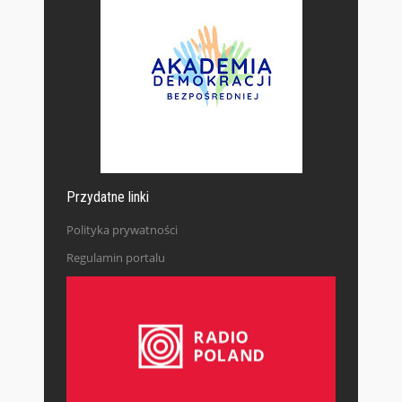
Przydatne linki
Polityka prywatności
Regulamin portalu