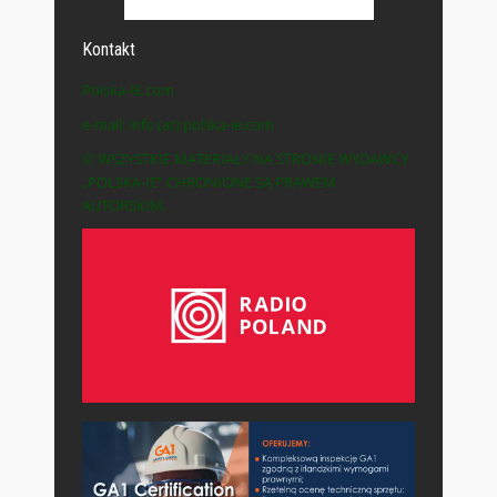
Kontakt
Polska-IE.com
e-mail: info (at) polska-ie.com
© WSZYSTKIE MATERIAŁY NA STRONIE WYDAWCY
„POLSKA-IE” CHRONIONE SĄ PRAWEM
AUTORSKIM.