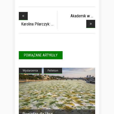
Akademik w
centrum m
Karolina Pilarczyk:
POWIĄZANE ARTYKUŁY
Wydarzenia
Felieton
Pieniądze dla Ukrai