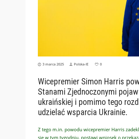
3 marca 2025
Polska-IE
0
Wicepremier Simon Harris powi
Stanami Zjednoczonymi pojawi
ukraińskiej i pomimo tego rozd
udzielać wsparcia Ukrainie.
Z tego m.in. powodu wicepremier Harris zadekl
się w tym tygodniu, postawi wniosek o przeka