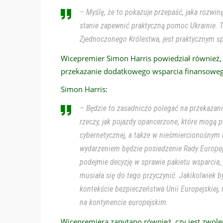
– Myślę, że to pokazuje przepaść, jaka rozwinę
stanie zapewnić praktyczną pomoc Ukrainie. T
Zjednoczonego Królestwa, jest praktycznym s
Wicepremier Simon Harris powiedział również, 
przekazanie dodatkowego wsparcia finansoweg
Simon Harris:
– Będzie to zasadniczo polegać na przekazani
rzeczy, jak pojazdy opancerzone, które mog
cybernetycznej, a także w nieśmiercionośnym
wydarzeniem będzie posiedzenie Rady Europejs
podejmie decyzję w sprawie pakietu wsparcia, 
musiała się do tego przyczynić. Jakikolwiek by
kontekście bezpieczeństwa Unii Europejskiej,
na kontynencie europejskim.
Wicepremiera zapytano również, czy jest zwole