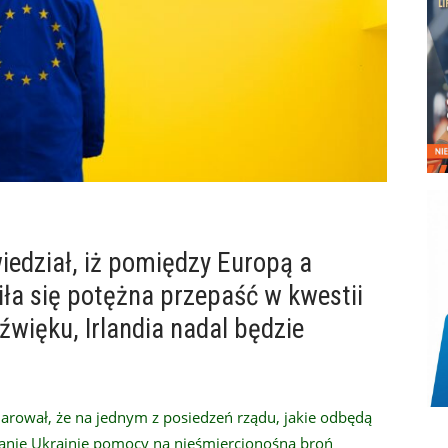
edział, iż pomiędzy Europą a
ła się potężna przepaść w kwestii
źwięku, Irlandia nadal będzie
arował, że na jednym z posiedzeń rządu, jakie odbędą
zanie Ukrainie pomocy na nieśmiercionośną broń