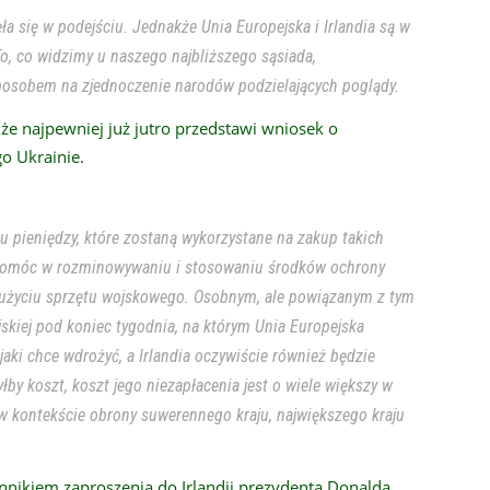
ła się w podejściu. Jednakże Unia Europejska i Irlandia są w
o, co widzimy u naszego najbliższego sąsiada,
posobem na zjednoczenie narodów podzielających poglądy.
że najpewniej już jutro przedstawi wniosek o
o Ukrainie.
u pieniędzy, które zostaną wykorzystane na zakup takich
ą pomóc w rozminowywaniu i stosowaniu środków ochrony
 użyciu sprzętu wojskowego. Osobnym, ale powiązanym z tym
kiej pod koniec tygodnia, na którym Unia Europejska
jaki chce wdrożyć, a Irlandia oczywiście również będzie
łby koszt, koszt jego niezapłacenia jest o wiele większy w
 w kontekście obrony suwerennego kraju, największego kraju
nnikiem zaproszenia do Irlandii prezydenta Donalda