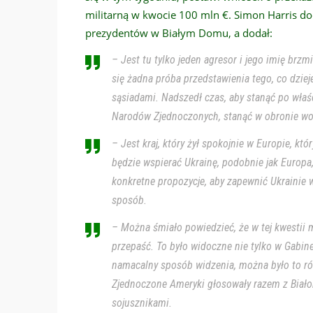
militarną w kwocie 100 mln €. Simon Harris d
prezydentów w Białym Domu, a dodał:
– Jest tu tylko jeden agresor i jego imię br
się żadna próba przedstawienia tego, co dzieje
sąsiadami. Nadszedł czas, aby stanąć po właści
Narodów Zjednoczonych, stanąć w obronie wol
– Jest kraj, który żył spokojnie w Europie, któr
będzie wspierać Ukrainę, podobnie jak Europa
konkretne propozycje, aby zapewnić Ukrainie 
sposób.
– Można śmiało powiedzieć, że w tej kwestii 
przepaść. To było widoczne nie tylko w Gabin
namacalny sposób widzenia, można było to r
Zjednoczone Ameryki głosowały razem z Białor
sojusznikami.