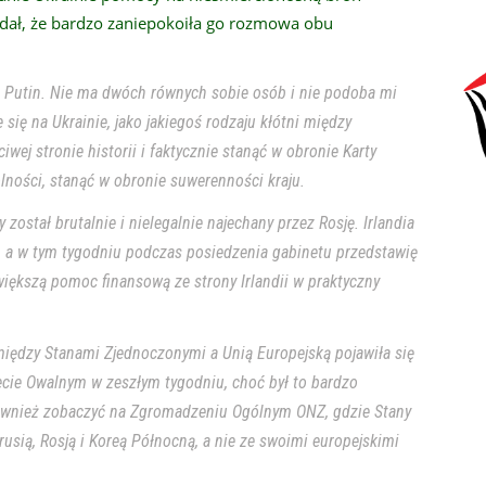
odał, że bardzo zaniepokoiła go rozmowa obu
zmi Putin. Nie ma dwóch równych sobie osób i nie podoba mi
 się na Ukrainie, jako jakiegoś rodzaju kłótni między
wej stronie historii i faktycznie stanąć w obronie Karty
ności, stanąć w obronie suwerenności kraju.
y został brutalnie i nielegalnie najechany przez Rosję. Irlandia
, a w tym tygodniu podczas posiedzenia gabinetu przedstawię
większą pomoc finansową ze strony Irlandii w praktyczny
między Stanami Zjednoczonymi a Unią Europejską pojawiła się
ecie Owalnym w zeszłym tygodniu, choć był to bardzo
ównież zobaczyć na Zgromadzeniu Ogólnym ONZ, gdzie Stany
usią, Rosją i Koreą Północną, a nie ze swoimi europejskimi