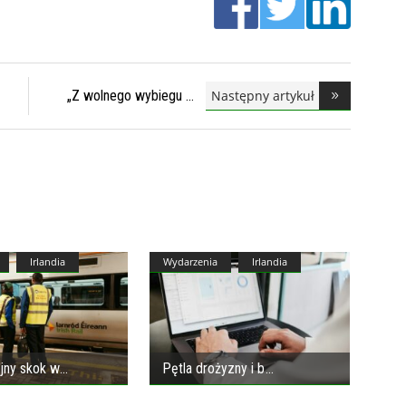
Następny artykuł
„Z wolnego wybiegu
Irlandia
Wydarzenia
Irlandia
jny skok w
Pętla drożyzny i b