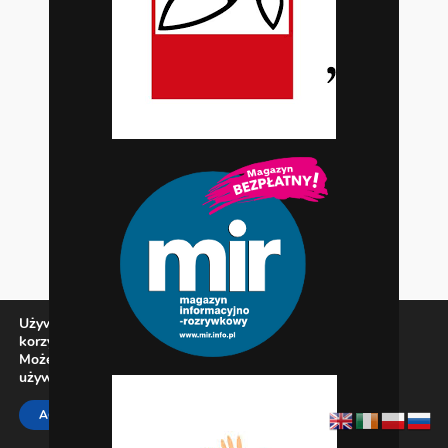
Używamy ciasteczek, aby zapewnić najlepszą jakość
korzystania z naszej witryny.
Możesz dowiedzieć się więcej o tym, jakich ciasteczek
używamy, lub wyłączyć je w
ustawieniach
.
Zamknij panel pow
ACCEPT
REJECT
SETTINGS