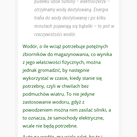
pudełku obok turbiny – elektrolizerze –
otrzymamy wodę destylowaną. Energia
trafia do wody destylowanej i po kilku
minutach pojawiają się bąbelki – to jest w
rzeczywistości wodór.
Wodór, o ile wciąż potrzebuje potężnych
zbiorników do magazynowania, co wynika
z jego właściwości fizycznych, można
jednak gromadzić, by następnie
wykorzystać w czasie, kiedy stanie się
potrzebny, czyli w chwilach bez
podmuchów wiatru. To nie jedyne
zastosowanie wodoru, gdyż z
powodzeniem można nim zasilać silniki, a
to oznacza, że samochody elektryczne,
wcale nie będą potrzebne.
Auto na wodór, ma wiele zalet, bo to i