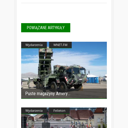
POWIĄZANE ARTYKUŁY
Wydarzenia
WNET.FM
Puste magazyny Amery
Wydarzenia
Felieton