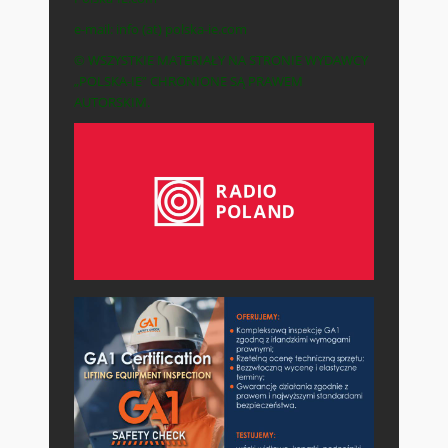
e-mail: info (at) polska-ie.com
© WSZYSTKIE MATERIAŁY NA STRONIE WYDAWCY
„POLSKA-IE” CHRONIONE SĄ PRAWEM
AUTORSKIM.