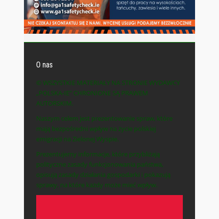
O nas
© WSZYSTKIE MATERIAŁY NA STRONIE WYDAWCY
„POLSKA-IE” CHRONIONE SĄ PRAWEM
AUTORSKIM.
Naszym celem jest prezentowanie spraw, które
mają bezpośredni wpływ na życie polskiej
emigracji na Zielonej Wyspie.
Prezentujemy informacje, które przybliżają
polityczne zasady funkcjonowania państwa,
opisują zasady działania gospodarki i pokazują
sprawy, na które każdy może mieć wpływ.