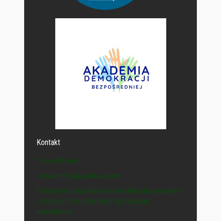
Kontakt
Polska-IE.com
e-mail: info (at) polska-ie.com
© WSZYSTKIE MATERIAŁY NA STRONIE WYDAWCY
„POLSKA-IE” CHRONIONE SĄ PRAWEM
AUTORSKIM.