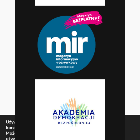
Używamy ciasteczek, aby zapewnić najlepszą jakość
korzystania z naszej witryny.
Możesz dowiedzieć się więcej o tym, jakich ciasteczek
używamy, lub wyłączyć je w
ustawieniach
.