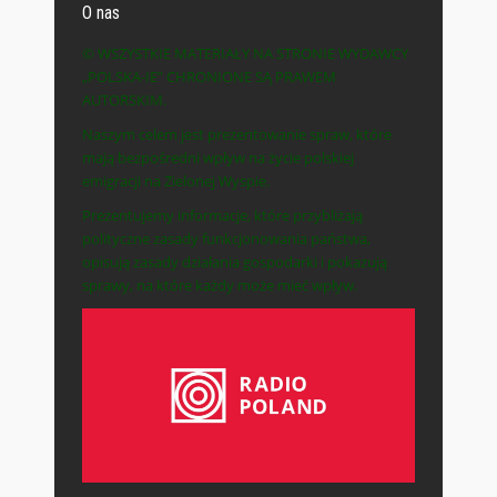
O nas
© WSZYSTKIE MATERIAŁY NA STRONIE WYDAWCY
„POLSKA-IE” CHRONIONE SĄ PRAWEM
AUTORSKIM.
Naszym celem jest prezentowanie spraw, które
mają bezpośredni wpływ na życie polskiej
emigracji na Zielonej Wyspie.
Prezentujemy informacje, które przybliżają
polityczne zasady funkcjonowania państwa,
opisują zasady działania gospodarki i pokazują
sprawy, na które każdy może mieć wpływ.