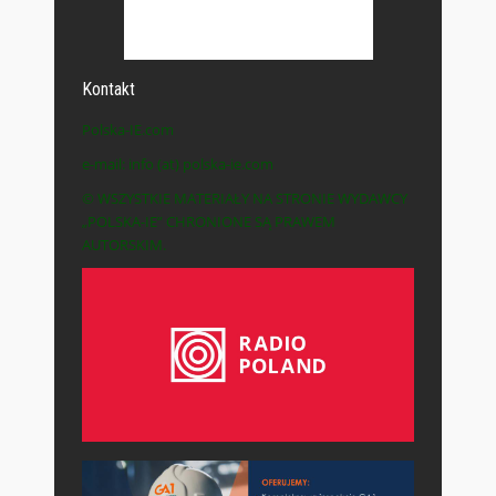
Kontakt
Polska-IE.com
e-mail: info (at) polska-ie.com
© WSZYSTKIE MATERIAŁY NA STRONIE WYDAWCY
„POLSKA-IE” CHRONIONE SĄ PRAWEM
AUTORSKIM.