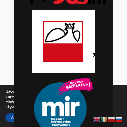
Używamy ciasteczek, aby zapewnić najlepszą jakość
korzystania z naszej witryny.
Możesz dowiedzieć się więcej o tym, jakich ciasteczek
używamy, lub wyłączyć je w
ustawieniach
.
Zamknij panel pow
ACCEPT
REJECT
SETTINGS