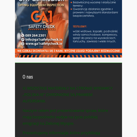
O nas
© WSZYSTKIE MATERIAŁY NA STRONIE WYDAWCY
„POLSKA-IE” CHRONIONE SĄ PRAWEM
AUTORSKIM.
Naszym celem jest prezentowanie spraw, które
mają bezpośredni wpływ na życie polskiej
emigracji na Zielonej Wyspie.
Prezentujemy informacje, które przybliżają