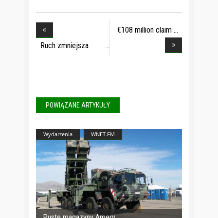
€108 million claim
Ruch zmniejsza
ryzyk
POWIĄZANE ARTYKUŁY
Wydarzenia
WNET.FM
Puste magazyny Amery