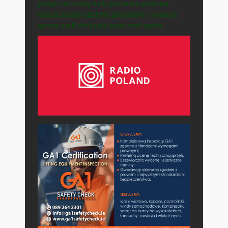
polityczne zasady funkcjonowania państwa,
opisują zasady działania gospodarki i pokazują
sprawy, na które każdy może mieć wpływ.