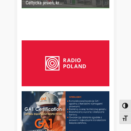
Celtycka jesień, kr
Toggl
Toggl