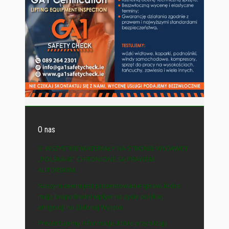
O nas
© WSZYSTKIE MATERIAŁY NA STRONIE WYDAWCY
„POLSKA-IE” CHRONIONE SĄ PRAWEM
AUTORSKIM.
Naszym celem jest prezentowanie spraw, które
mają bezpośredni wpływ na życie polskiej
emigracji na Zielonej Wyspie.
Prezentujemy informacje, które przybliżają