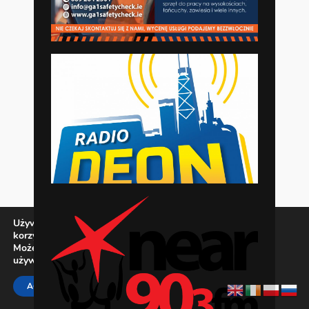
Używamy ciasteczek, aby zapewnić najlepszą jakość
korzystania z naszej witryny.
Możesz dowiedzieć się więcej o tym, jakich ciasteczek
używamy, lub wyłączyć je w
ustawieniach
.
Zamknij panel pow
ACCEPT
REJECT
SETTINGS