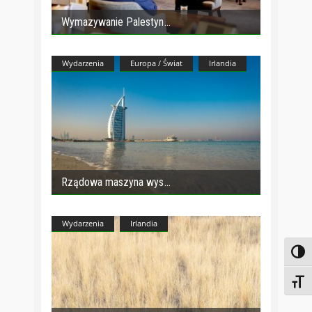
Wymazywanie Palestyn
Wydarzenia
Europa / Świat
Irlandia
Rządowa maszyna wys
Wydarzenia
Irlandia
Toggl
Toggl