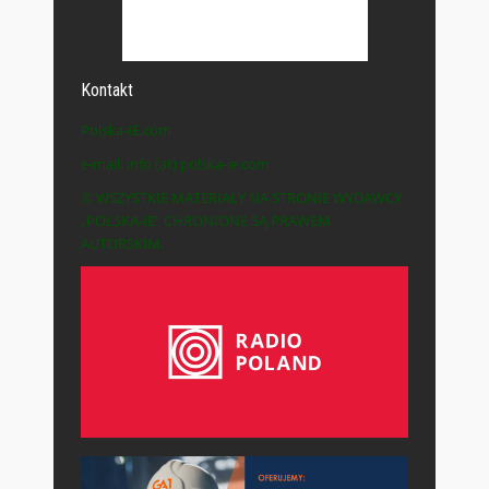
Kontakt
Polska-IE.com
e-mail: info (at) polska-ie.com
© WSZYSTKIE MATERIAŁY NA STRONIE WYDAWCY
„POLSKA-IE” CHRONIONE SĄ PRAWEM
AUTORSKIM.