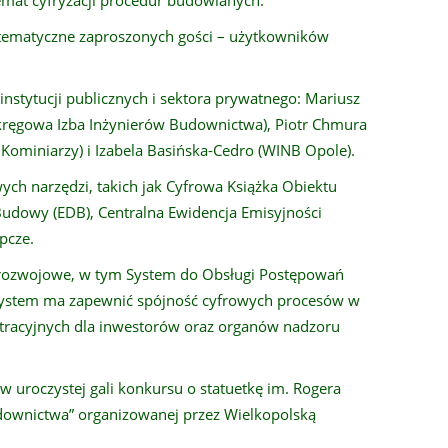
 temat cyfryzacji procedur budowlanych.
ematyczne zaproszonych gości – użytkowników
instytucji publicznych i sektora prywatnego: Mariusz
Okręgowa Izba Inżynierów Budownictwa), Piotr Chmura
a Kominiarzy) i Izabela Basińska-Cedro (WINB Opole).
ch narzędzi, takich jak Cyfrowa Książka Obiektu
Budowy (EDB), Centralna Ewidencja Emisyjności
pcze.
rozwojowe, w tym System do Obsługi Postępowań
System ma zapewnić spójność cyfrowych procesów w
tracyjnych dla inwestorów oraz organów nadzoru
w uroczystej gali konkursu o statuetkę im. Rogera
udownictwa” organizowanej przez Wielkopolską