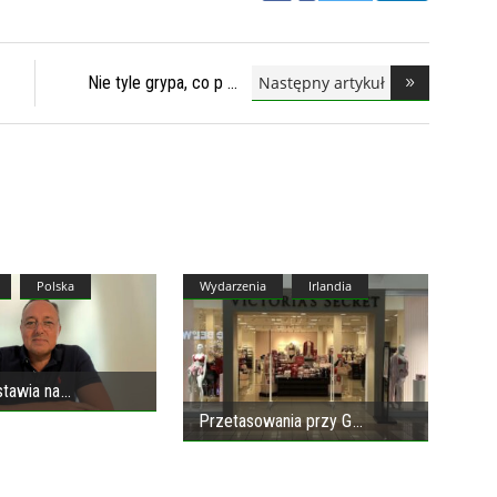
Następny artykuł
Nie tyle grypa, co p
Polska
Wydarzenia
Irlandia
stawia na
Przetasowania przy G