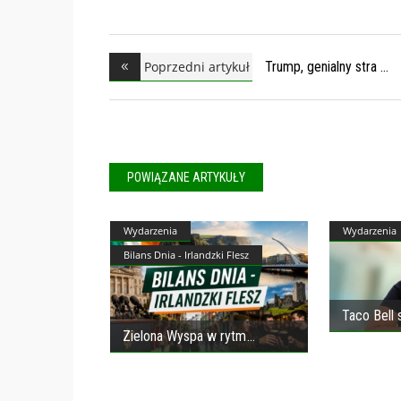
Poprzedni artykuł
Trump, genialny stra
POWIĄZANE ARTYKUŁY
Wydarzenia
Wydarzenia
Bilans Dnia - Irlandzki Flesz
Taco Bell 
Zielona Wyspa w rytm