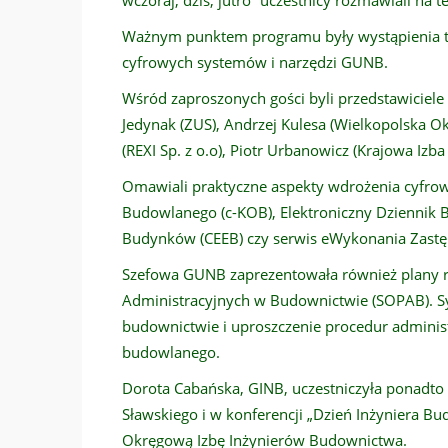
wczoraj, dziś, jutro” uczestnicy rozmawiali na
Ważnym punktem programu były wystąpienia t
cyfrowych systemów i narzędzi GUNB.
Wśród zaproszonych gości byli przedstawiciele 
Jedynak (ZUS), Andrzej Kulesa (Wielkopolska 
(REXI Sp. z o.o), Piotr Urbanowicz (Krajowa Izb
Omawiali praktyczne aspekty wdrożenia cyfrowy
Budowlanego (c-KOB), Elektroniczny Dziennik 
Budynków (CEEB) czy serwis eWykonania Zastę
Szefowa GUNB zaprezentowała również plany 
Administracyjnych w Budownictwie (SOPAB). 
budownictwie i uproszczenie procedur adminis
budowlanego.
Dorota Cabańska, GINB, uczestniczyła ponadto 
Sławskiego i w konferencji „Dzień Inżyniera B
Okręgową Izbę Inżynierów Budownictwa.