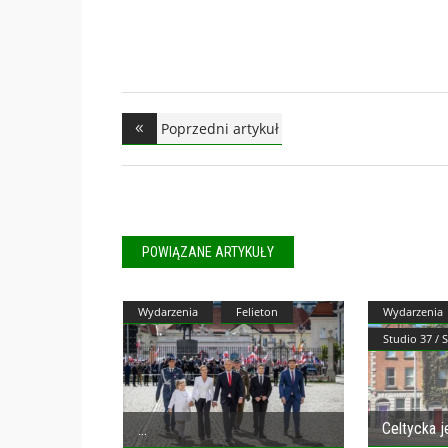
Poprzedni artykuł
POWIĄZANE ARTYKUŁY
Wydarzenia
Felieton
Wydarzenia
Studio 37 / 
Celtycka je