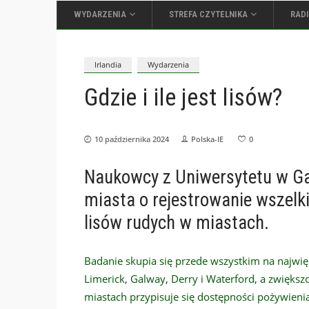
WYDARZENIA
STREFA CZYTELNIKA
RAD
Irlandia
Wydarzenia
Gdzie i ile jest lisów?
10 października 2024
Polska-IE
0
Naukowcy z Uniwersytetu w G
miasta o rejestrowanie wszel
lisów rudych w miastach.
Badanie skupia się przede wszystkim na najwięk
Limerick, Galway, Derry i Waterford, a zwiększo
miastach przypisuje się dostępności pożywienia 