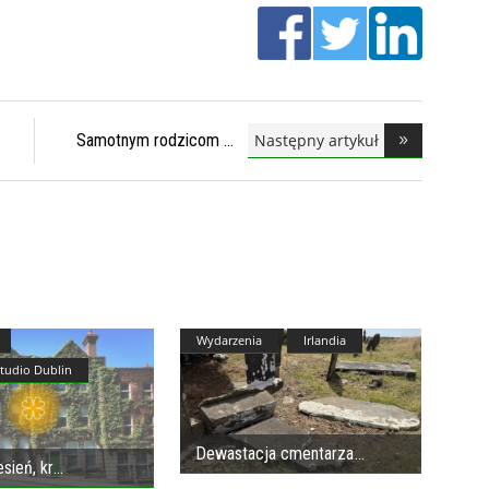
Następny artykuł
Samotnym rodzicom
br
Wydarzenia
Irlandia
Studio Dublin
Dewastacja cmentarza
sień, kr