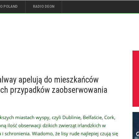
IO POLAND
RADIO DEON
alway apelują do mieszkańców
kich przypadków zaobserwowania
szych miastach wyspy, czyli Dublinie, Belfaście, Cork,
ną ilość obserwacji dzikich zwierząt irlandzkich w
i schronienia. Wiadomo, że lisy rude najlepiej czują się