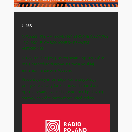
O nas
© WSZYSTKIE MATERIAŁY NA STRONIE WYDAWCY
„POLSKA-IE” CHRONIONE SĄ PRAWEM
AUTORSKIM.
Naszym celem jest prezentowanie spraw, które
mają bezpośredni wpływ na życie polskiej
emigracji na Zielonej Wyspie.
Prezentujemy informacje, które przybliżają
polityczne zasady funkcjonowania państwa,
opisują zasady działania gospodarki i pokazują
sprawy, na które każdy może mieć wpływ.