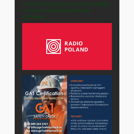
© WSZYSTKIE MATERIAŁY NA STRONIE WYDAWCY
„POLSKA-IE” CHRONIONE SĄ PRAWEM
AUTORSKIM.