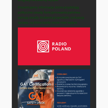
Prezentujemy informacje, które przybliżają
polityczne zasady funkcjonowania państwa,
opisują zasady działania gospodarki i pokazują
sprawy, na które każdy może mieć wpływ.