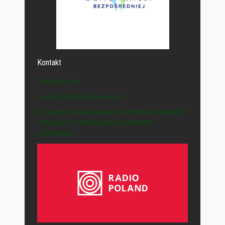
Kontakt
Polska-IE.com
e-mail: info (at) polska-ie.com
© WSZYSTKIE MATERIAŁY NA STRONIE WYDAWCY
„POLSKA-IE” CHRONIONE SĄ PRAWEM
AUTORSKIM.