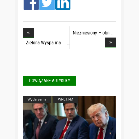
Niezniesiony – obn
Zielona Wyspa ma
obe
POWIĄZANE ARTYKUŁY
Wydarzenia
WNET.FM