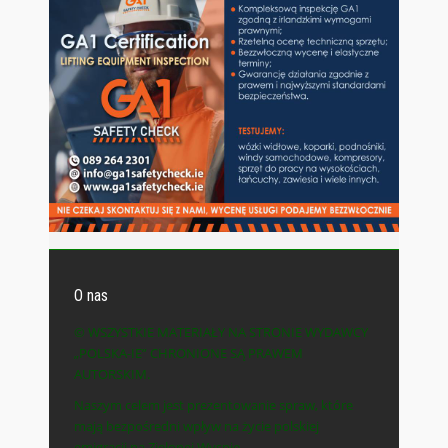
O nas
© WSZYSTKIE MATERIAŁY NA STRONIE WYDAWCY
„POLSKA-IE” CHRONIONE SĄ PRAWEM
AUTORSKIM.
Naszym celem jest prezentowanie spraw, które
mają bezpośredni wpływ na życie polskiej
emigracji na Zielonej Wyspie.