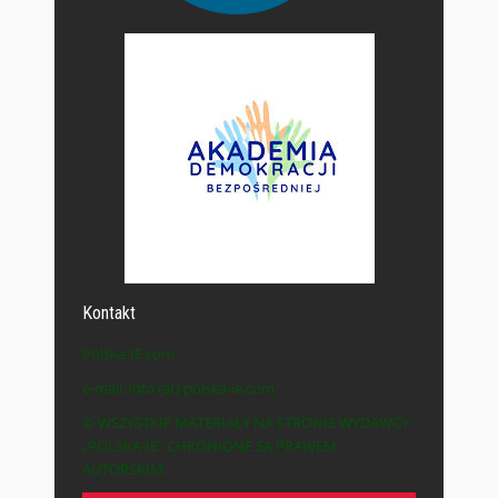
Kontakt
Polska-IE.com
e-mail: info (at) polska-ie.com
© WSZYSTKIE MATERIAŁY NA STRONIE WYDAWCY
„POLSKA-IE” CHRONIONE SĄ PRAWEM
AUTORSKIM.