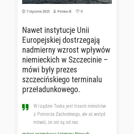
7 stycznia 2025
Polska-IE
0
Nawet instytucje Unii
Europejskiej dostrzegają
nadmierny wzrost wpływów
niemieckich w Szczecinie –
mówi były prezes
szczecińskiego terminalu
przeładunkowego.
W rządzie Tuska jest trzech ministrów
z Pomorza Zachodniego, ale aż wstyd
mówić, że oni są od nas
mówi rozmówca Jaśminy Nowak,