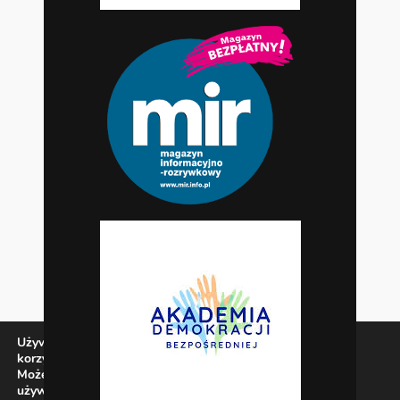
Używamy ciasteczek, aby zapewnić najlepszą jakość
korzystania z naszej witryny.
Możesz dowiedzieć się więcej o tym, jakich ciasteczek
używamy, lub wyłączyć je w
ustawieniach
.