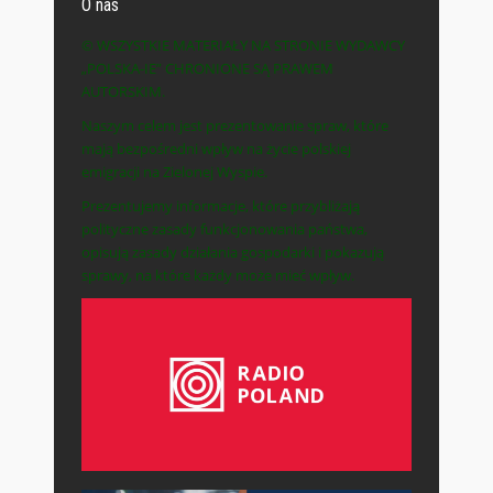
O nas
© WSZYSTKIE MATERIAŁY NA STRONIE WYDAWCY
„POLSKA-IE” CHRONIONE SĄ PRAWEM
AUTORSKIM.
Naszym celem jest prezentowanie spraw, które
mają bezpośredni wpływ na życie polskiej
emigracji na Zielonej Wyspie.
Prezentujemy informacje, które przybliżają
polityczne zasady funkcjonowania państwa,
opisują zasady działania gospodarki i pokazują
sprawy, na które każdy może mieć wpływ.