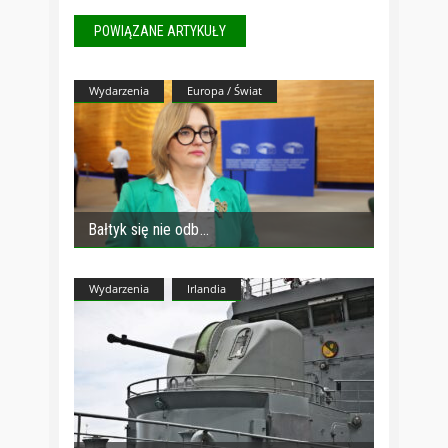
POWIĄZANE ARTYKUŁY
Wydarzenia
Europa / Świat
Bałtyk się nie odb
Wydarzenia
Irlandia