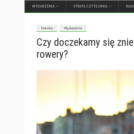
WYDARZENIA
STREFA CZYTELNIKA
RAD
Irlandia
Wydarzenia
Czy doczekamy się znie
rowery?