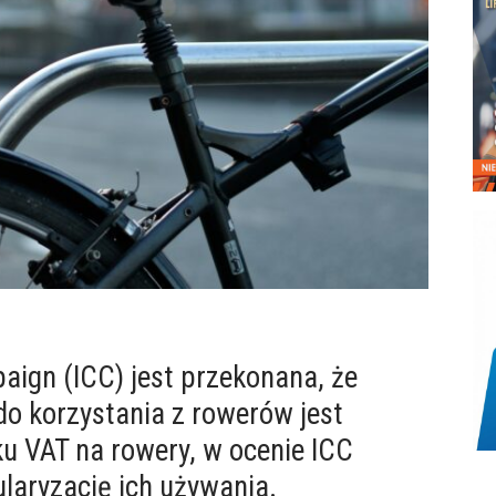
aign (ICC) jest przekonana, że
do korzystania z rowerów jest
ku VAT na rowery, w ocenie ICC
aryzację ich używania.