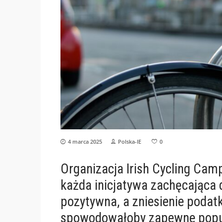
4 marca 2025
Polska-IE
0
Organizacja Irish Cycling Camp
każda inicjatywa zachęcająca 
pozytywna, a zniesienie podat
spowodowałoby zapewne popul