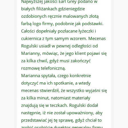
Najwyższej jakości Earl Grey podano w
białych filiżankach gdzieniegdzie
ozdobionych ręcznie malowanych złotą
farbą logo firmy, podobnie jak podstawki.
Całości dopełniały pozłacane łyżeczki i
cukiernica z tym samym wzorem. Mecenas
Rogulski usiadł w pewnej odległości od
Marianny, mówiąc, że jego klient pojawi się
za kilka chwil, gdyż musi zakończyć
rozmowę telefoniczną.
Marianna spytała, czego konkretnie
dotyczyć ma ich spotkanie, a wtedy
mecenas stwierdził, że wszystko wyjaśni się
za kilka minut, natomiast materiały
znajdują się w teczkach. Rogulski dodał
następnie, iż nie został upoważniony, aby
przedstawiać jej tę sprawę, gdyż chciał to
zrobić osobiście dyrektor generalny firmy