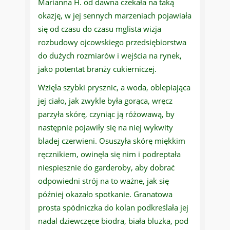
Marianna H. od dawna czekała na taką
okazję, w jej sennych marzeniach pojawiała
się od czasu do czasu mglista wizja
rozbudowy ojcowskiego przedsiębiorstwa
do dużych rozmiarów i wejścia na rynek,
jako potentat branży cukierniczej.
Wzięła szybki prysznic, a woda, oblepiająca
jej ciało, jak zwykle była gorąca, wręcz
parzyła skórę, czyniąc ją różowawą, by
następnie pojawiły się na niej wykwity
bladej czerwieni. Osuszyła skórę miękkim
ręcznikiem, owinęła się nim i podreptała
niespiesznie do garderoby, aby dobrać
odpowiedni strój na to ważne, jak się
później okazało spotkanie. Granatowa
prosta spódniczka do kolan podkreślała jej
nadal dziewczęce biodra, biała bluzka, pod