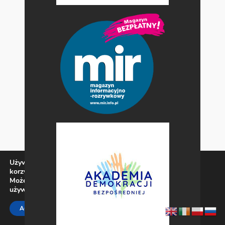
Używamy ciasteczek, aby zapewnić najlepszą jakość
korzystania z naszej witryny.
Możesz dowiedzieć się więcej o tym, jakich ciasteczek
używamy, lub wyłączyć je w
ustawieniach
.
Zamknij panel pow
ACCEPT
REJECT
SETTINGS