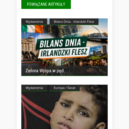
POWIĄZANE ARTYKUŁY
Wydarzenia
Bilans Dnia - Irlandzki Flesz
Zielona Wyspa w pęd
Wydarzenia
Europa / Świat