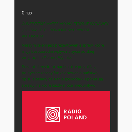
O nas
© WSZYSTKIE MATERIAŁY NA STRONIE WYDAWCY
„POLSKA-IE” CHRONIONE SĄ PRAWEM
AUTORSKIM.
Naszym celem jest prezentowanie spraw, które
mają bezpośredni wpływ na życie polskiej
emigracji na Zielonej Wyspie.
Prezentujemy informacje, które przybliżają
polityczne zasady funkcjonowania państwa,
opisują zasady działania gospodarki i pokazują
sprawy, na które każdy może mieć wpływ.