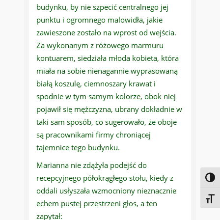
budynku, by nie szpecić centralnego jej
punktu i ogromnego malowidła, jakie
zawieszone zostało na wprost od wejścia.
Za wykonanym z różowego marmuru
kontuarem, siedziała młoda kobieta, która
miała na sobie nienagannie wyprasowaną
białą koszulę, ciemnoszary krawat i
spodnie w tym samym kolorze, obok niej
pojawił się mężczyzna, ubrany dokładnie w
taki sam sposób, co sugerowało, że oboje
są pracownikami firmy chroniącej
tajemnice tego budynku.
Marianna nie zdążyła podejść do
recepcyjnego półokrągłego stołu, kiedy z
Toggl
oddali usłyszała wzmocniony nieznacznie
Toggl
echem pustej przestrzeni głos, a ten
zapytał: