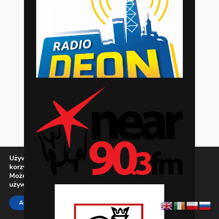
Używamy ciasteczek, aby zapewnić najlepszą jakość
korzystania z naszej witryny.
Możesz dowiedzieć się więcej o tym, jakich ciasteczek
używamy, lub wyłączyć je w
ustawieniach
.
Zamknij panel pow
ACCEPT
REJECT
SETTINGS