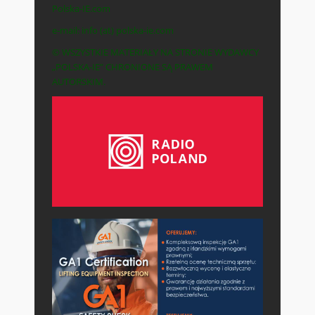
Polska-IE.com
e-mail: info (at) polska-ie.com
© WSZYSTKIE MATERIAŁY NA STRONIE WYDAWCY
„POLSKA-IE” CHRONIONE SĄ PRAWEM
AUTORSKIM.