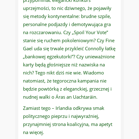
przypominać elegancki konkurs
uprzejmości, to nic dziwnego, że pojawiły
się metody kontynentalne: brudne szpile,
personalne podjazdy i demotywująca gra
na rozczarowaniu. Czy „Spoil Your Vote”
stanie się ruchem pokoleniowym? Czy Fine
Gael uda się trwale przykleić Connolly łatkę
„bankowej egzekutorki”? Czy unieważnione
karty będą głośniejsze niż nazwiska na
nich? Tego nikt dziś nie wie. Wiadomo
natomiast, że tegoroczna kampania nie
będzie powtórką z eleganckiej, grzecznej i
nudnej walki o Áras an Uachtaráin.
Zamiast tego – Irlandia odkrywa smak
politycznego pieprzu i najwyraźniej,
przynajmniej strona koalicyjna, ma apetyt
na więcej.