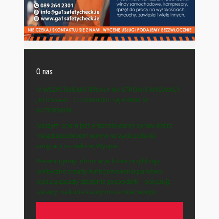
O nas
© WSZYSTKIE MATERIAŁY NA STRONIE WYDAWCY
„POLSKA-IE” CHRONIONE SĄ PRAWEM
AUTORSKIM.
Naszym celem jest prezentowanie spraw, które
mają bezpośredni wpływ na życie polskiej
emigracji na Zielonej Wyspie.
Prezentujemy informacje, które przybliżają
polityczne zasady funkcjonowania państwa,
opisują zasady działania gospodarki i pokazują
sprawy, na które każdy może mieć wpływ.