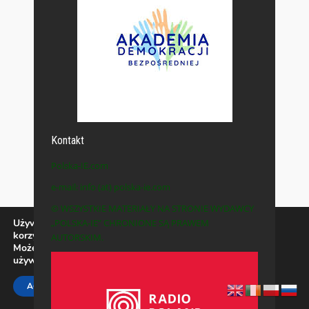
Kontakt
Polska-IE.com
e-mail: info (at) polska-ie.com
© WSZYSTKIE MATERIAŁY NA STRONIE WYDAWCY
Używamy ciasteczek, aby zapewnić najlepszą jakość
„POLSKA-IE” CHRONIONE SĄ PRAWEM
korzystania z naszej witryny.
AUTORSKIM.
Możesz dowiedzieć się więcej o tym, jakich ciasteczek
używamy, lub wyłączyć je w
ustawieniach
.
Zamknij panel pow
ACCEPT
REJECT
SETTINGS