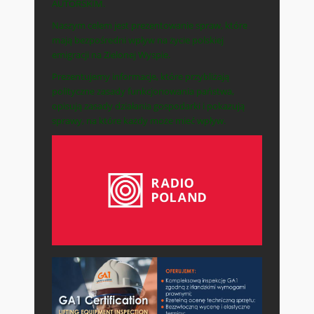
AUTORSKIM.
Naszym celem jest prezentowanie spraw, które
mają bezpośredni wpływ na życie polskiej
emigracji na Zielonej Wyspie.
Prezentujemy informacje, które przybliżają
polityczne zasady funkcjonowania państwa,
opisują zasady działania gospodarki i pokazują
sprawy, na które każdy może mieć wpływ.