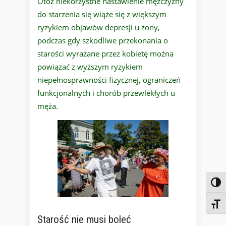
Otóż niekorzystne nastawienie mężczyzny
do starzenia się wiąże się z większym
ryzykiem objawów depresji u żony,
podczas gdy szkodliwe przekonania o
starości wyrażane przez kobietę można
powiązać z wyższym ryzykiem
niepełnosprawności fizycznej, ograniczeń
funkcjonalnych i chorób przewlekłych u
męża.
Toggl
Toggl
Starość nie musi boleć