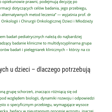
lub opiekunowie prawni, podejmują decyzję po
rmacji dotyczących celów badania, jego przebiegu,
h alternatywnych metod leczenia” — wyjaśnia prof. dr
 Onkologii i Chirurgii Onkologicznej Dzieci i Młodzieży
iem badań pediatrycznych należą do najbardziej
adzący badanie kliniczne to multidyscyplinarna grupa
orów badań i pielęgniarek klinicznych – którzy na co
ch u dzieci – dlaczego potrzebują
ą grupę schorzeń, znacząco różniącą się od
od względem biologii, dynamiki rozwoju i odpowiedzi
często o specyficznym przebiegu, wymagające wysoce
ecka, będący w nieustannym procesie wzrostu, inaczej