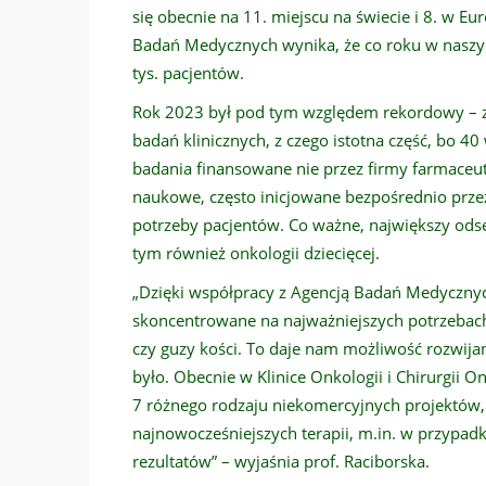
się obecnie na 11. miejscu na świecie i 8. w E
Badań Medycznych wynika, że co roku w naszym
tys. pacjentów.
Rok 2023 był pod tym względem rekordowy – z
badań klinicznych, z czego istotna część, bo 4
badania finansowane nie przez firmy farmaceuty
naukowe, często inicjowane bezpośrednio prze
potrzeby pacjentów. Co ważne, największy ods
tym również onkologii dziecięcej.
„Dzięki współpracy z Agencją Badań Medyczny
skoncentrowane na najważniejszych potrzebach 
czy guzy kości. To daje nam możliwość rozwijan
było. Obecnie w Klinice Onkologii i Chirurgii O
7 różnego rodzaju niekomercyjnych projektów, 
najnowocześniejszych terapii, m.in. w przypad
rezultatów” – wyjaśnia prof. Raciborska.