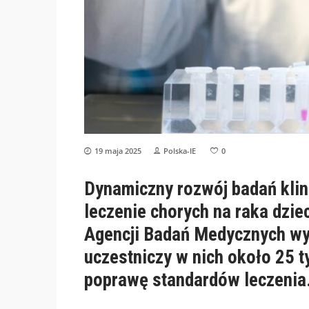
19 maja 2025
Polska-IE
0
Dynamiczny rozwój badań klin
leczenie chorych na raka dzie
Agencji Badań Medycznych wyn
uczestniczy w nich około 25 t
poprawę standardów leczenia