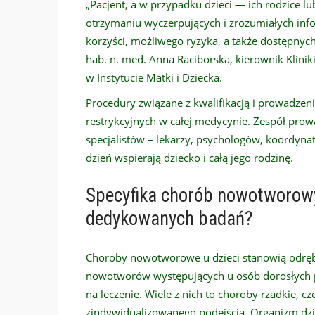
„Pacjent, a w przypadku dzieci — ich rodzice 
otrzymaniu wyczerpujących i zrozumiałych info
korzyści, możliwego ryzyka, a także dostępnyc
hab. n. med. Anna Raciborska, kierownik Kliniki
w Instytucie Matki i Dziecka.
Procedury związane z kwalifikacją i prowadzen
restrykcyjnych w całej medycynie. Zespół prow
specjalistów – lekarzy, psychologów, koordynat
dzień wspierają dziecko i całą jego rodzinę.
Specyfika chorób nowotworowy
dedykowanych badań?
Choroby nowotworowe u dzieci stanowią odrębn
nowotworów występujących u osób dorosłych p
na leczenie. Wiele z nich to choroby rzadkie, 
zindywidualizowanego podejścia. Organizm dzi