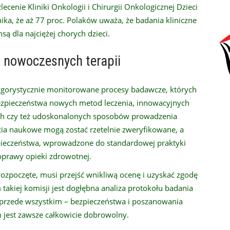
ecenie Kliniki Onkologii i Chirurgii Onkologicznej Dzieci
nika, że aż 77 proc. Polaków uważa, że badania kliniczne
ą dla najciężej chorych dzieci.
 nowoczesnych terapii
rygorystycznie monitorowane procesy badawcze, których
ezpieczeństwa nowych metod leczenia, innowacyjnych
ch czy też udoskonalonych sposobów prowadzenia
ycia naukowe mogą zostać rzetelnie zweryfikowane, a
zpieczeństwa, wprowadzone do standardowej praktyki
poprawy opieki zdrowotnej.
rozpoczęte, musi przejść wnikliwą ocenę i uzyskać zgodę
 takiej komisji jest dogłębna analiza protokołu badania
a przede wszystkim – bezpieczeństwa i poszanowania
m jest zawsze całkowicie dobrowolny.