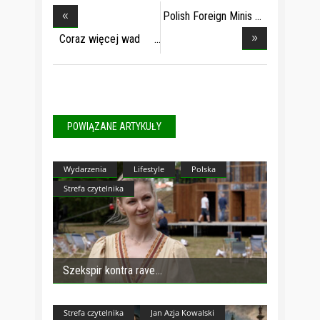
Polish Foreign Minis
Coraz więcej wad
wy
POWIĄZANE ARTYKUŁY
Wydarzenia
Lifestyle
Polska
Strefa czytelnika
Szekspir kontra rave
Strefa czytelnika
Jan Azja Kowalski