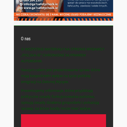
O nas
© WSZYSTKIE MATERIAŁY NA STRONIE WYDAWCY
„POLSKA-IE” CHRONIONE SĄ PRAWEM
AUTORSKIM.
Naszym celem jest prezentowanie spraw, które
mają bezpośredni wpływ na życie polskiej
emigracji na Zielonej Wyspie.
Prezentujemy informacje, które przybliżają
polityczne zasady funkcjonowania państwa,
opisują zasady działania gospodarki i pokazują
sprawy, na które każdy może mieć wpływ.