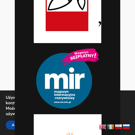
Używamy ciasteczek, aby zapewnić najlepszą jakość
korzystania z naszej witryny.
Możesz dowiedzieć się więcej o tym, jakich ciasteczek
używamy, lub wyłączyć je w
ustawieniach
.
Zamknij panel pow
ACCEPT
REJECT
SETTINGS