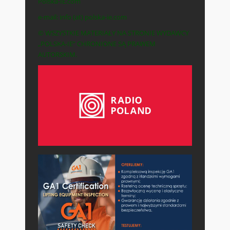
Polska-IE.com
e-mail: info (at) polska-ie.com
© WSZYSTKIE MATERIAŁY NA STRONIE WYDAWCY
„POLSKA-IE” CHRONIONE SĄ PRAWEM
AUTORSKIM.