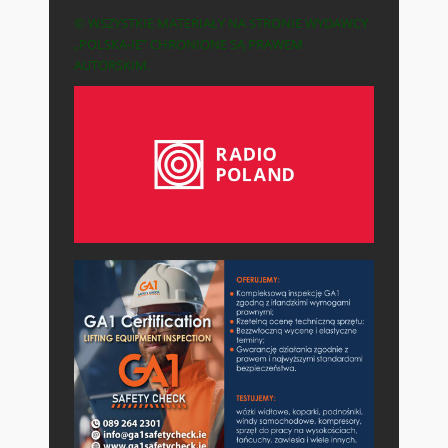
© WSZYSTKIE MATERIAŁY NA STRONIE WYDAWCY
„POLSKA-IE” CHRONIONE SĄ PRAWEM
AUTORSKIM.