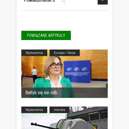
Powiadomienie o
awar
POWIĄZANE ARTYKUŁY
Wydarzenia
Europa / Świat
Bałtyk się nie odb
Wydarzenia
Irlandia