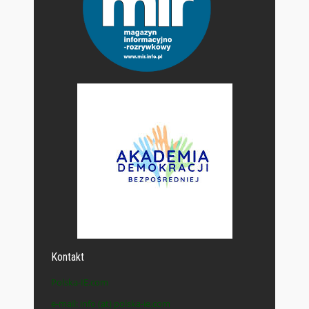
Kontakt
Polska-IE.com
e-mail: info (at) polska-ie.com