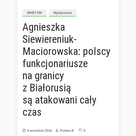
WNET.FM
Wydarzenia
Agnieszka
Siewiereniuk-
Maciorowska: polscy
funkcjonariusze
na granicy
z Białorusią
są atakowani cały
czas
4 września 2024
Polska-IE
0