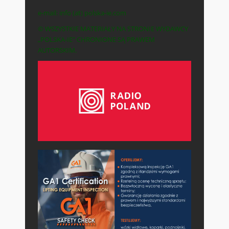
e-mail: info (at) polska-ie.com
© WSZYSTKIE MATERIAŁY NA STRONIE WYDAWCY
„POLSKA-IE” CHRONIONE SĄ PRAWEM
AUTORSKIM.