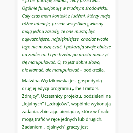
– Ja też potrafię kłamać, żeby przetrwać.
Ogólnie funkcjonuję w trudnym środowisku.
Cały czas mam kontakt z ludźmi, którzy mają
różne intencje, przede wszystkim gwiazdy
mają jedną zasadę, że one muszą być
najważniejsze, najpiękniejsze, chociaż wcale
tego nie muszą czuć. I pokazują swoje oblicze
na zapleczu. I tym trzeba po prostu nauczyć
się manipulować. O, to jest dobre słowo,
nie kłamać, ale manipulować –
podkreśla.
Malwina Wędzikowska jest gospodynią
drugiej edycji programu „The Traitors.
Zdrajcy”. Uczestnicy projektu, podzieleni na
„lojalnych” i „zdrajców”, wspólnie wykonują
zadania, zbierając pieniądze, które w finale
mogą trafić w ręce jednych lub drugich.
Zadaniem „lojalnych” graczy jest