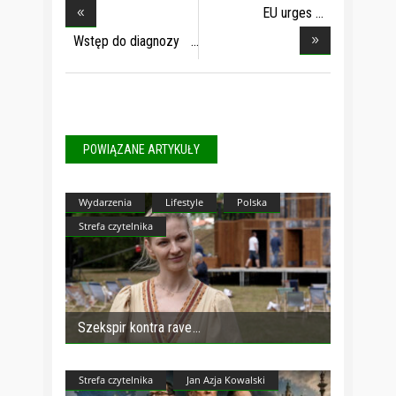
EU urges
households
Wstęp do diagnozy
a
POWIĄZANE ARTYKUŁY
Wydarzenia
Lifestyle
Polska
Strefa czytelnika
Szekspir kontra rave
Strefa czytelnika
Jan Azja Kowalski