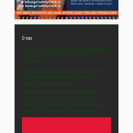
O nas
© WSZYSTKIE MATERIAŁY NA STRONIE WYDAWCY
„POLSKA-IE” CHRONIONE SĄ PRAWEM
AUTORSKIM.
Naszym celem jest prezentowanie spraw, które
mają bezpośredni wpływ na życie polskiej
emigracji na Zielonej Wyspie.
Prezentujemy informacje, które przybliżają
polityczne zasady funkcjonowania państwa,
opisują zasady działania gospodarki i pokazują
sprawy, na które każdy może mieć wpływ.