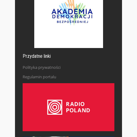
Przydatne linki
Polityka prywatności
Regulamin portalu