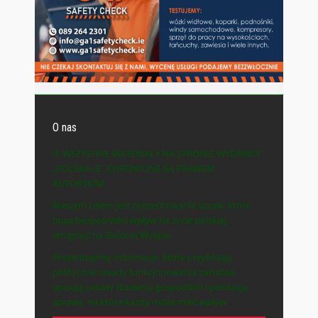
O nas
© WSZYSTKIE MATERIAŁY NA STRONIE WYDAWCY
„POLSKA-IE” CHRONIONE SĄ PRAWEM
AUTORSKIM.
Naszym celem jest prezentowanie spraw, które
mają bezpośredni wpływ na życie polskiej
emigracji na Zielonej Wyspie.
Prezentujemy informacje, które przybliżają
polityczne zasady funkcjonowania państwa,
opisują zasady działania gospodarki i pokazują
sprawy, na które każdy może mieć wpływ.