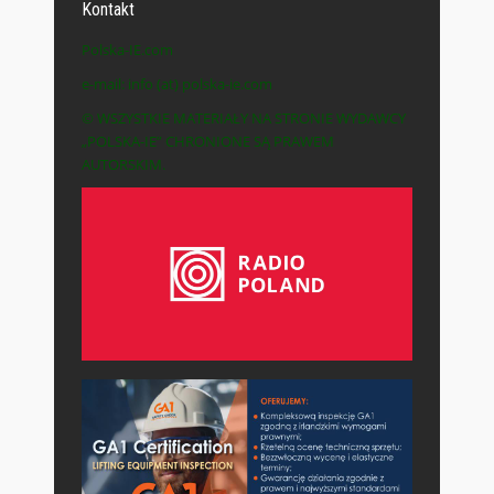
Kontakt
Polska-IE.com
e-mail: info (at) polska-ie.com
© WSZYSTKIE MATERIAŁY NA STRONIE WYDAWCY
„POLSKA-IE” CHRONIONE SĄ PRAWEM
AUTORSKIM.