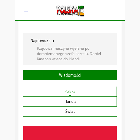
Najnowsze
Manipulacja? Sztuka selektywnego kadru,
czyli jak zrobić suszę z zakazu podlewania
Wiadomości
Polska
Irlandia
Świat