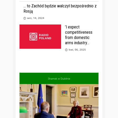
… to Zachód będzie walczył bezpośrednio z
Rosją
wrz, 14, 2024
’I expect
competitiveness
from domestic
arms industry
kwi, 06, 2025
Shamek w Dublinie