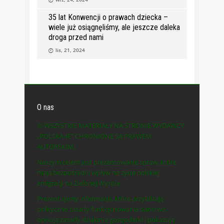
35 lat Konwencji o prawach dziecka –
wiele już osiągnęliśmy, ale jeszcze daleka
droga przed nami
lis, 21, 2024
O nas
© WSZYSTKIE MATERIAŁY NA STRONIE WYDAWCY
„POLSKA-IE” CHRONIONE SĄ PRAWEM
AUTORSKIM.
Naszym celem jest prezentowanie spraw, które
mają bezpośredni wpływ na życie polskiej
emigracji na Zielonej Wyspie.
Prezentujemy informacje, które przybliżają
polityczne zasady funkcjonowania państwa,
opisują zasady działania gospodarki i pokazują