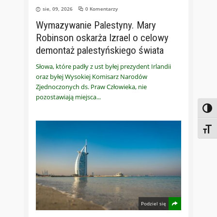
sie, 09, 2026
0 Komentarzy
Wymazywanie Palestyny. Mary
Robinson oskarża Izrael o celowy
demontaż palestyńskiego świata
Słowa, które padły z ust byłej prezydent Irlandii
oraz byłej Wysokiej Komisarz Narodów
Zjednoczonych ds. Praw Człowieka, nie
pozostawiają miejsca
Toggl
Toggl
Podziel się