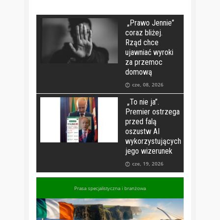
„Prawo Jennie”
coraz bliżej.
Rząd chce
ujawniać wyroki
za przemoc
domową
cze, 08, 2026
„To nie ja”.
Premier ostrzega
przed falą
oszustw AI
wykorzystujących
jego wizerunek
cze, 19, 2026
Prasa specjalistyczna i branżowa