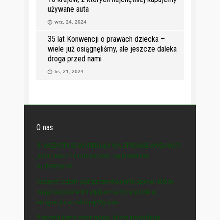
używane auta
wrz, 24, 2024
35 lat Konwencji o prawach dziecka –
wiele już osiągnęliśmy, ale jeszcze daleka
droga przed nami
lis, 21, 2024
O nas
© WSZYSTKIE MATERIAŁY NA STRONIE WYDAWCY
„POLSKA-IE” CHRONIONE SĄ PRAWEM
AUTORSKIM.
Naszym celem jest prezentowanie spraw, które
mają bezpośredni wpływ na życie polskiej
emigracji na Zielonej Wyspie.
Prezentujemy informacje, które przybliżają