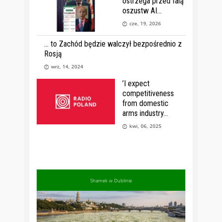
ostrzega przed falą
oszustw AI
cze, 19, 2026
… to Zachód będzie walczył bezpośrednio z
Rosją
wrz, 14, 2024
’I expect
competitiveness
from domestic
arms industry
kwi, 06, 2025
Shamek w Dublinie