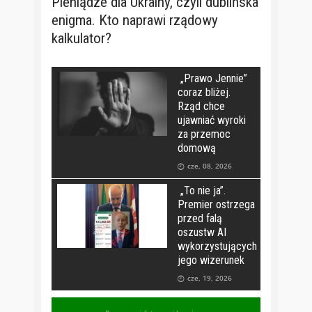
Pieniądze dla Ukrainy, czyli dublińska
enigma. Kto naprawi rządowy
kalkulator?
„Prawo Jennie”
coraz bliżej.
Rząd chce
ujawniać wyroki
za przemoc
domową
cze, 08, 2026
„To nie ja”.
Premier ostrzega
przed falą
oszustw AI
wykorzystujących
jego wizerunek
cze, 19, 2026