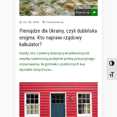
Podziel się
sie, 06, 2026
0 Komentarzy
Pieniądze dla Ukrainy, czyli dublińska
enigma. Kto naprawi rządowy
kalkulator?
Każdy, kto z pewną dziecięcą wrażliwością lub
zwykłą naiwnością podejmie próbę precyzyjnego
oszacowania, ile gotówki z publicznych kas
Toggl
wyciekło dotychczas
Toggl