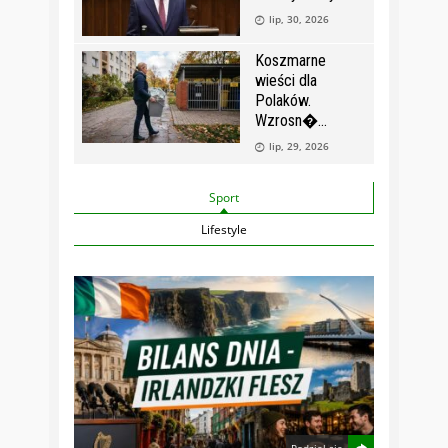
lip, 30, 2026
Koszmarne
wieści dla
Polaków.
Wzrosn�
lip, 29, 2026
Sport
Lifestyle
Podziel się