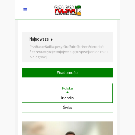
Najnowsze
Przetasowania przy Grafton Street. Victoria’s
Secret ustępuje miejsca luksusowej
pielęgnacji
Wiadomości
Polska
Irlandia
Świat