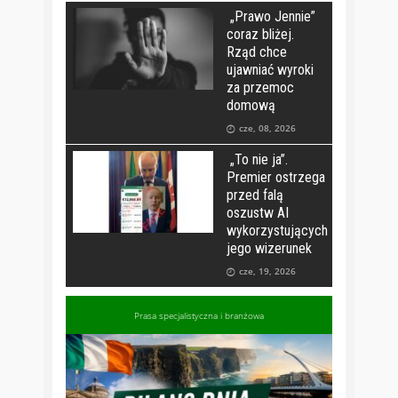
„Prawo Jennie”
coraz bliżej.
Rząd chce
ujawniać wyroki
za przemoc
domową
cze, 08, 2026
„To nie ja”.
Premier ostrzega
przed falą
oszustw AI
wykorzystujących
jego wizerunek
cze, 19, 2026
Prasa specjalistyczna i branżowa