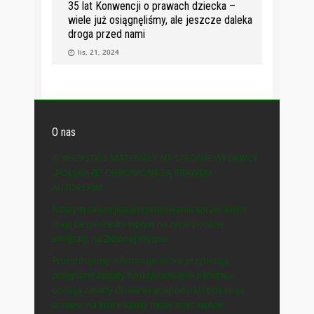
35 lat Konwencji o prawach dziecka –
wiele już osiągnęliśmy, ale jeszcze daleka
droga przed nami
lis, 21, 2024
O nas
© WSZYSTKIE MATERIAŁY NA STRONIE WYDAWCY
„POLSKA-IE” CHRONIONE SĄ PRAWEM
AUTORSKIM.
Naszym celem jest prezentowanie spraw, które
mają bezpośredni wpływ na życie polskiej
emigracji na Zielonej Wyspie.
Prezentujemy informacje, które przybliżają
polityczne zasady funkcjonowania państwa,
opisują zasady działania gospodarki i pokazują
sprawy, na które każdy może mieć wpływ.