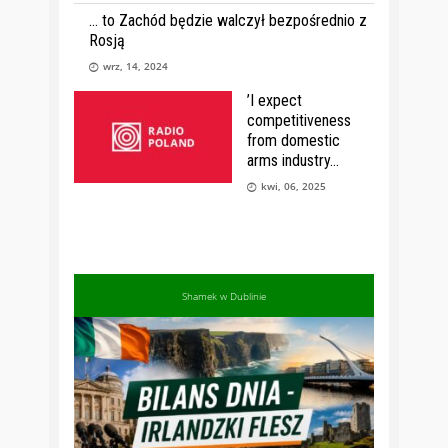
… to Zachód będzie walczył bezpośrednio z
Rosją
wrz, 14, 2024
’I expect
competitiveness
from domestic
arms industry
kwi, 06, 2025
Shamek w Dublinie