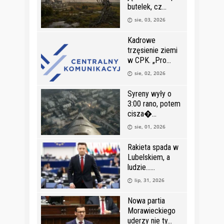
butelek, cz
sie, 03, 2026
Kadrowe
trzęsienie ziemi
w CPK. „Pro
sie, 02, 2026
Syreny wyły o
3:00 rano, potem
cisza�
sie, 01, 2026
Rakieta spada w
Lubelskiem, a
ludzie…
lip, 31, 2026
Nowa partia
Morawieckiego
uderzy nie ty