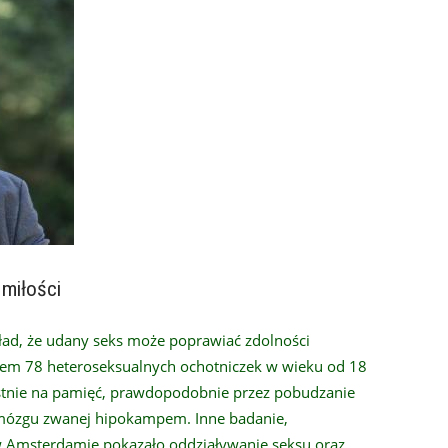
 miłości
ład, że udany seks może poprawiać zdolności
łem 78 heteroseksualnych ochotniczek w wieku od 18
zystnie na pamięć, prawdopodobnie przez pobudzanie
mózgu zwanej hipokampem. Inne badanie,
w Amsterdamie pokazało oddziaływanie seksu oraz