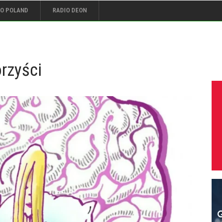
IO POLAND
RADIO DEON
rzyści