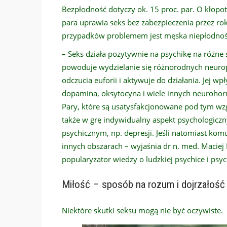
Bezpłodność dotyczy ok. 15 proc. par. O kłop
para uprawia seks bez zabezpieczenia przez rok
przypadków problemem jest męska niepłodnoś
– Seks działa pozytywnie na psychikę na różne
powoduje wydzielanie się różnorodnych neurop
odczucia euforii i aktywuje do działania. Jej wp
dopamina, oksytocyna i wiele innych neuroho
Pary, które są usatysfakcjonowane pod tym wzg
także w grę indywidualny aspekt psychologicz
psychicznym, np. depresji. Jeśli natomiast komu
innych obszarach – wyjaśnia dr n. med. Maciej K
popularyzator wiedzy o ludzkiej psychice i psych
Miłość – sposób na rozum i dojrzałość
Niektóre skutki seksu mogą nie być oczywiste.