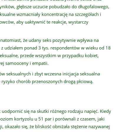
yników, głębsze uczucie pobudzało do długofalowego,
eksualne wzmacniały koncentrację na szczegółach i
owców, aby uaktywnić te reakcje, wystarczy
 natomiast, że udany seks pozytywnie wpływa na
 z udziałem ponad 3 tys. respondentów w wieku od 18
 seksualne, przede wszystkim w przypadku kobiet,
wej samooceny i empatii.
w seksualnych i zbyt wczesna inicjacja seksualna
e ryzyko chorób przenoszonych drogą płciową.
 uodpornić się na skutki różnego rodzaju napięć. Kiedy
oziom kortyzolu u 51 par i porównali z czasem, jaki
ji, okazało się, że bliskość obniżała stężenie nazywanej