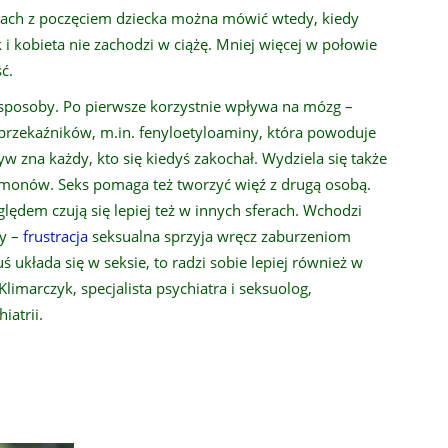
otach z poczęciem dziecka można mówić wtedy, kiedy
 i kobieta nie zachodzi w ciążę. Mniej więcej w połowie
ć.
 sposoby. Po pierwsze korzystnie wpływa na mózg –
rzekaźników, m.in. fenyloetyloaminy, która powoduje
ływ zna każdy, kto się kiedyś zakochał. Wydziela się także
rmonów. Seks pomaga też tworzyć więź z drugą osobą.
lędem czują się lepiej też w innych sferach. Wchodzi
ny –
frustracja
seksualna sprzyja wręcz zaburzeniom
ś układa się w seksie, to radzi sobie lepiej również w
limarczyk, specjalista psychiatra i seksuolog,
iatrii.