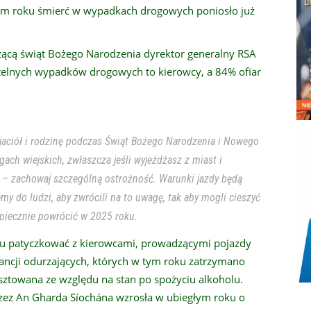
 tym roku śmierć w wypadkach drogowych poniosło już
ącą świąt Bożego Narodzenia dyrektor generalny RSA
rtelnych wypadków drogowych to kierowcy, a 84% ofiar
jaciół i rodzinę podczas Świąt Bożego Narodzenia i Nowego
ch wiejskich, zwłaszcza jeśli wyjeżdżasz z miast i
ół – zachowaj szczególną ostrożność. Warunki jazdy będą
my do ludzi, aby zwrócili na to uwagę, tak aby mogli cieszyć
iecznie powrócić w 2025 roku.
s temu patyczkować z kierowcami, prowadzącymi pojazdy
ncji odurzających, których w tym roku zatrzymano
sztowana ze względu na stan po spożyciu alkoholu.
zez An Gharda Síochána wzrosła w ubiegłym roku o