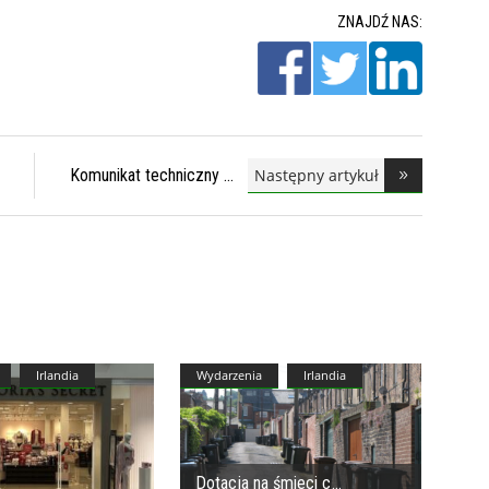
ZNAJDŹ NAS:
Następny artykuł
Komunikat techniczny
Irlandia
Wydarzenia
Irlandia
Dotacja na śmieci c