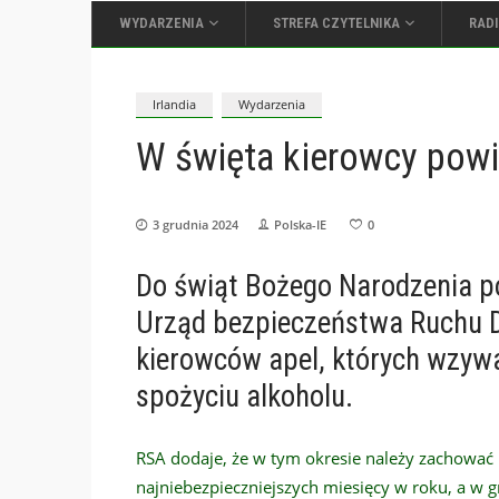
WYDARZENIA
STREFA CZYTELNIKA
RAD
Irlandia
Wydarzenia
W święta kierowcy pow
3 grudnia 2024
Polska-IE
0
Do świąt Bożego Narodzenia poz
Urząd bezpieczeństwa Ruchu D
kierowców apel, których wzywa,
spożyciu alkoholu.
RSA dodaje, że w tym okresie należy zachować 
najniebezpieczniejszych miesięcy w roku, a w 