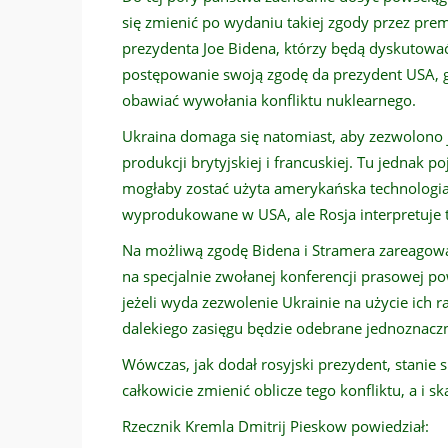
się zmienić po wydaniu takiej zgody przez prem
prezydenta Joe Bidena, którzy będą dyskutować 
postępowanie swoją zgodę da prezydent USA, gd
obawiać wywołania konfliktu nuklearnego.
Ukraina domaga się natomiast, aby zezwolono j
produkcji brytyjskiej i francuskiej. Tu jednak 
mogłaby zostać użyta amerykańska technologia. 
wyprodukowane w USA, ale Rosja interpretuje t
Na możliwą zgodę Bidena i Stramera zareagował
na specjalnie zwołanej konferencji prasowej p
jeżeli wyda zezwolenie Ukrainie na użycie ich r
dalekiego zasięgu będzie odebrane jednoznaczn
Wówczas, jak dodał rosyjski prezydent, stanie 
całkowicie zmienić oblicze tego konfliktu, a i 
Rzecznik Kremla Dmitrij Pieskow powiedział: