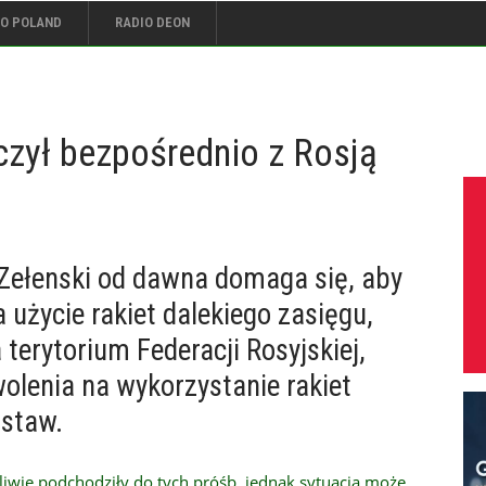
IO POLAND
RADIO DEON
czył bezpośrednio z Rosją
Zełenski od dawna domaga się, aby
 użycie rakiet dalekiego zasięgu,
a terytorium Federacji Rosyjskiej,
wolenia na wykorzystanie rakiet
staw.
iwie podchodziły do tych próśb, jednak sytuacja może