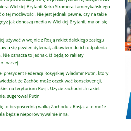
iera Wielkiej Brytanii Keira Stramera i amerykańskiego
o tej możliwości. Nie jest jednak pewne, czy na takie
yż jak donoszą media w Wielkiej Brytanii, ma on się
ej używać w wojnie z Rosją rakiet dalekiego zasięgu
pojawia się pewien dylemat, albowiem do ich odpalenia
Nie oznacza to jednak, iż będą to rakiety
o inaczej.
 prezydent Federacji Rosyjskiej Władimir Putin, który
owiedział, że Zachód może oczekiwać konsekwencji,
akiet na terytorium Rosji. Użycie zachodnich rakiet
ie, sugerował Putin.
się to bezpośrednią walką Zachodu z Rosją, a to może
skala będzie nieporównywalnie inna.