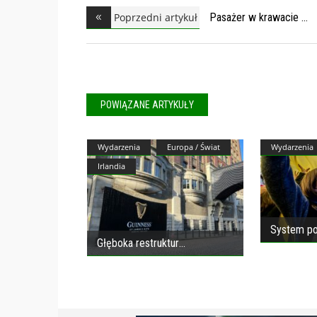
Poprzedni artykuł
Pasażer w krawacie
POWIĄZANE ARTYKUŁY
Wydarzenia
Europa / Świat
Wydarzenia
Irlandia
System po
Głęboka restruktur