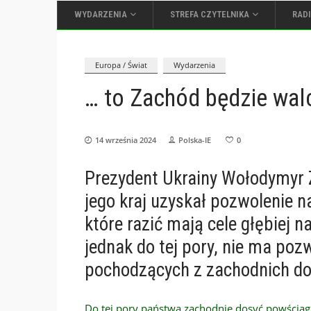
WYDARZENIA
STREFA CZYTELNIKA
RAD
Europa / Świat
Wydarzenia
… to Zachód będzie wal
14 września 2024
Polska-IE
0
Prezydent Ukrainy Wołodymyr 
jego kraj uzyskał pozwolenie na
które razić mają cele głębiej n
jednak do tej pory, nie ma poz
pochodzących z zachodnich do
Do tej pory państwa zachodnie dosyć powściągl