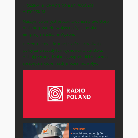
„POLSKA-IE” CHRONIONE SĄ PRAWEM
AUTORSKIM.
Naszym celem jest prezentowanie spraw, które
mają bezpośredni wpływ na życie polskiej
emigracji na Zielonej Wyspie.
Prezentujemy informacje, które przybliżają
polityczne zasady funkcjonowania państwa,
opisują zasady działania gospodarki i pokazują
sprawy, na które każdy może mieć wpływ.