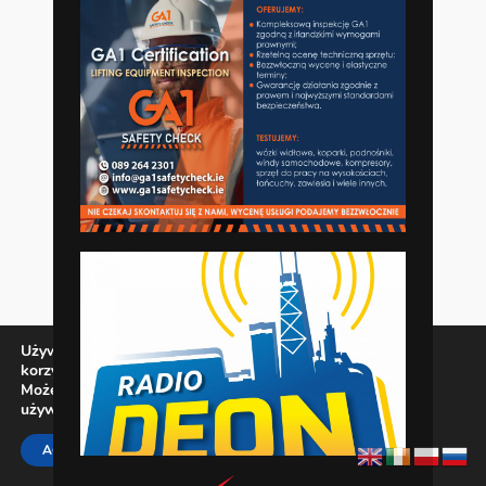
Używamy ciasteczek, aby zapewnić najlepszą jakość
korzystania z naszej witryny.
Możesz dowiedzieć się więcej o tym, jakich ciasteczek
używamy, lub wyłączyć je w
ustawieniach
.
Zamknij panel pow
ACCEPT
REJECT
SETTINGS