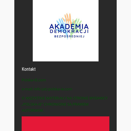
Kontakt
Polska-IE.com
e-mail: info (at) polska-ie.com
© WSZYSTKIE MATERIAŁY NA STRONIE WYDAWCY
„POLSKA-IE” CHRONIONE SĄ PRAWEM
AUTORSKIM.