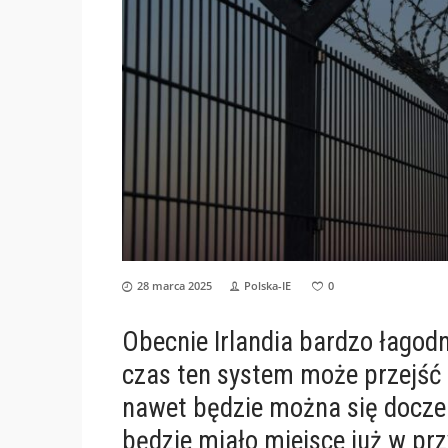
28 marca 2025
Polska-IE
0
Obecnie Irlandia bardzo łagodni
czas ten system może przejść d
nawet będzie można się doczek
będzie miało miejsce już w pr