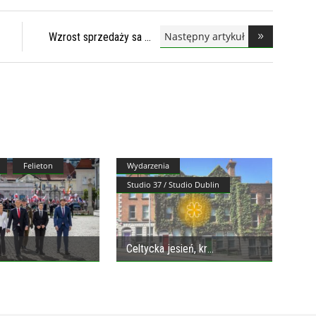
Następny artykuł
Wzrost sprzedaży sa
Felieton
Wydarzenia
Studio 37 / Studio Dublin
Celtycka jesień, kr