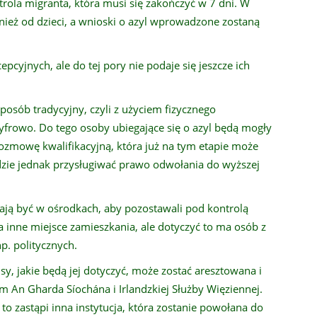
ola migranta, która musi się zakończyć w 7 dni. W
ież od dzieci, a wnioski o azyl wprowadzone zostaną
pcyjnych, ale do tej pory nie podaje się jeszcze ich
osób tradycyjny, czyli z użyciem fizycznego
cyfrowo. Do tego osoby ubiegające się o azyl będą mogły
ozmowę kwalifikacyjną, która już na tym etapie może
ędzie jednak przysługiwać prawo odwołania do wyższej
ają być w ośrodkach, aby pozostawali pod kontrolą
 inne miejsce zamieszkania, ale dotyczyć to ma osób z
np. politycznych.
isy, jakie będą jej dotyczyć, może zostać aresztowana i
An Gharda Síochána i Irlandzkiej Służby Więziennej.
o zastąpi inna instytucja, która zostanie powołana do