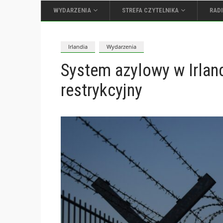
WYDARZENIA
STREFA CZYTELNIKA
RAD
Irlandia
Wydarzenia
System azylowy w Irland
restrykcyjny