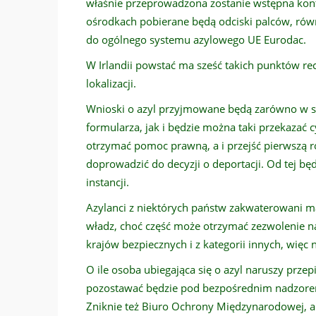
właśnie przeprowadzona zostanie wstępna kontr
ośrodkach pobierane będą odciski palców, równ
do ogólnego systemu azylowego UE Eurodac.
W Irlandii powstać ma sześć takich punktów rece
lokalizacji.
Wnioski o azyl przyjmowane będą zarówno w sp
formularza, jak i będzie można taki przekazać 
otrzymać pomoc prawną, a i przejść pierwszą r
doprowadzić do decyzji o deportacji. Od tej b
instancji.
Azylanci z niektórych państw zakwaterowani m
władz, choć część może otrzymać zezwolenie na
krajów bezpiecznych i z kategorii innych, więc 
O ile osoba ubiegająca się o azyl naruszy przep
pozostawać będzie pod bezpośrednim nadzorem 
Zniknie też Biuro Ochrony Międzynarodowej, a t