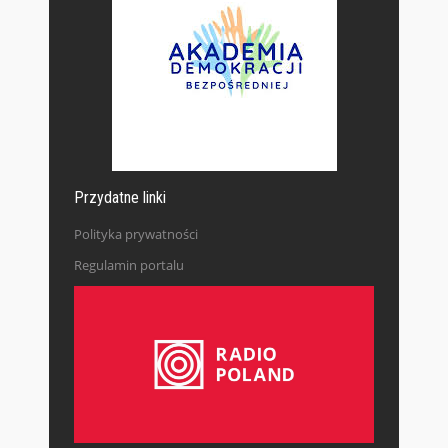
Przydatne linki
Polityka prywatności
Regulamin portalu