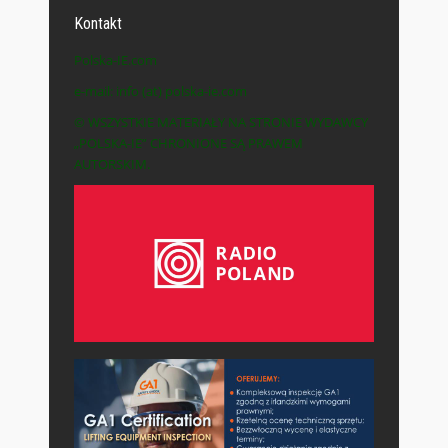
Kontakt
Polska-IE.com
e-mail: info (at) polska-ie.com
© WSZYSTKIE MATERIAŁY NA STRONIE WYDAWCY
„POLSKA-IE” CHRONIONE SĄ PRAWEM
AUTORSKIM.