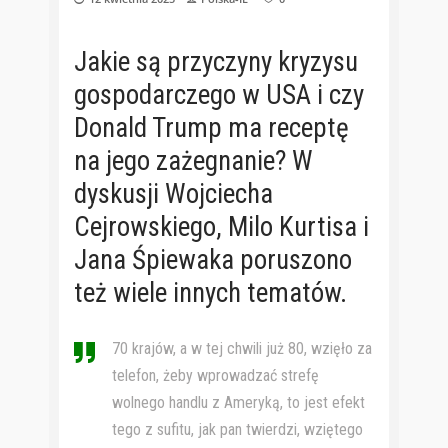
Jakie są przyczyny kryzysu
gospodarczego w USA i czy
Donald Trump ma receptę
na jego zażegnanie? W
dyskusji Wojciecha
Cejrowskiego, Milo Kurtisa i
Jana Śpiewaka poruszono
też wiele innych tematów.
70 krajów, a w tej chwili już 80, wzięło za
telefon, żeby wprowadzać strefę
wolnego handlu z Ameryką, to jest efekt
tego z sufitu, jak pan twierdzi, wziętego