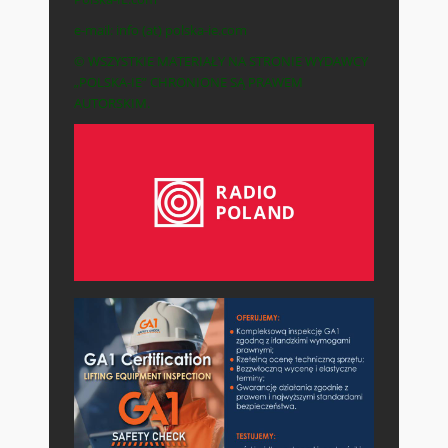
e-mail: info (at) polska-ie.com
© WSZYSTKIE MATERIAŁY NA STRONIE WYDAWCY
„POLSKA-IE” CHRONIONE SĄ PRAWEM
AUTORSKIM.