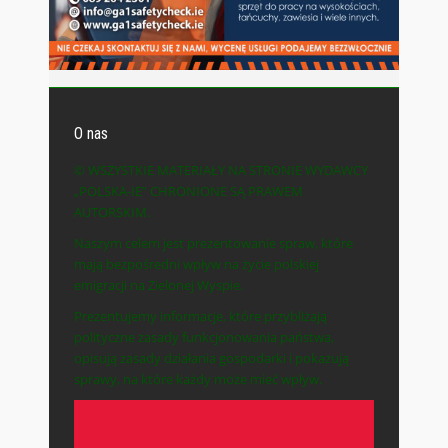
O nas
© WSZYSTKIE MATERIAŁY NA STRONIE WYDAWCY
„POLSKA-IE” CHRONIONE SĄ PRAWEM
AUTORSKIM.
Naszym celem jest prezentowanie spraw, które
mają bezpośredni wpływ na życie polskiej
emigracji na Zielonej Wyspie.
Prezentujemy informacje, które przybliżają
polityczne zasady funkcjonowania państwa,
opisują zasady działania gospodarki i pokazują
sprawy, na które każdy może mieć wpływ.