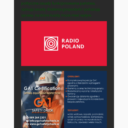
polityczne zasady funkcjonowania państwa,
opisują zasady działania gospodarki i pokazują
sprawy, na które każdy może mieć wpływ.