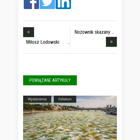
Nożownik skazany
na
Miłosz Lodowski:
Do
POWIĄZANE ARTYKUŁY
Wydarzenia
Felieton