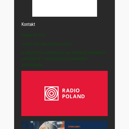
Kontakt
Polska-IE.com
e-mail: info (at) polska-ie.com
© WSZYSTKIE MATERIAŁY NA STRONIE WYDAWCY
„POLSKA-IE” CHRONIONE SĄ PRAWEM
AUTORSKIM.