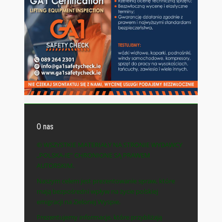
O nas
© WSZYSTKIE MATERIAŁY NA STRONIE WYDAWCY
„POLSKA-IE” CHRONIONE SĄ PRAWEM
AUTORSKIM.
Naszym celem jest prezentowanie spraw, które
mają bezpośredni wpływ na życie polskiej
emigracji na Zielonej Wyspie.
Prezentujemy informacje, które przybliżają