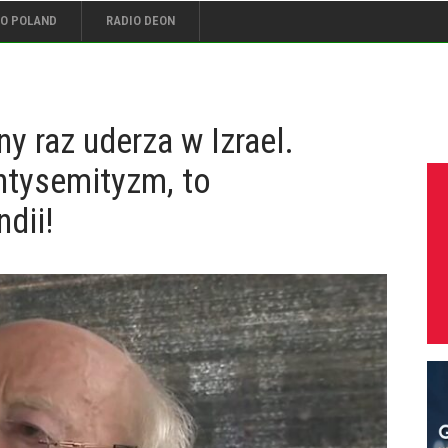
IO POLAND
RADIO DEON
y raz uderza w Izrael.
antysemityzm, to
dii!