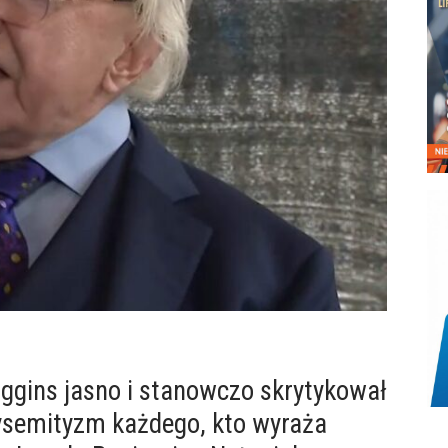
Higgins jasno i stanowczo skrytykował
tysemityzm każdego, kto wyraża