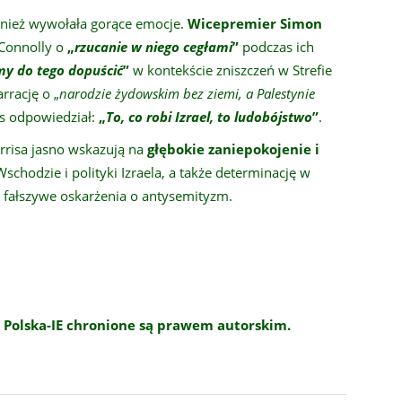
nież wywołała gorące emocje.
Wicepremier Simon
 Connolly o
„
rzucanie w niego cegłami
”
podczas ich
my do tego dopuścić
”
w kontekście zniszczeń w Strefie
rrację o „
narodzie żydowskim bez ziemi, a Palestynie
is odpowiedział:
„
To, co robi Izrael, to ludobójstwo
”
.
rrisa jasno wskazują na
głębokie zaniepokojenie i
schodzie i polityki Izraela, a także determinację w
 fałszywe oskarżenia o antysemityzm.
 Polska-IE chronione są prawem autorskim.