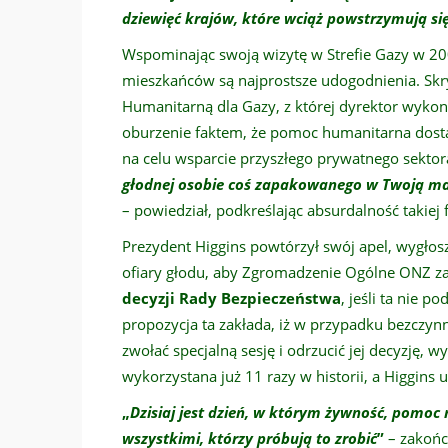
dziewięć krajów, które wciąż powstrzymują si
Wspominając swoją wizytę w Strefie Gazy w 200
mieszkańców są najprostsze udogodnienia. Sk
Humanitarną dla Gazy, z której dyrektor wyko
oburzenie faktem, że pomoc humanitarna dost
na celu wsparcie przyszłego prywatnego sektor
głodnej osobie coś zapakowanego w Twoją mar
– powiedział, podkreślając absurdalność takie
Prezydent Higgins powtórzył swój apel, wygło
ofiary głodu, aby Zgromadzenie Ogólne ONZ 
decyzji Rady Bezpieczeństwa
, jeśli ta nie 
propozycja ta zakłada, iż w przypadku bezczy
zwołać specjalną sesję i odrzucić jej decyzję, 
wykorzystana już 11 razy w historii, a Higgins 
„
Dzisiaj jest dzień, w którym żywność, pomoc
wszystkimi, którzy próbują to zrobić
”
– zakończ