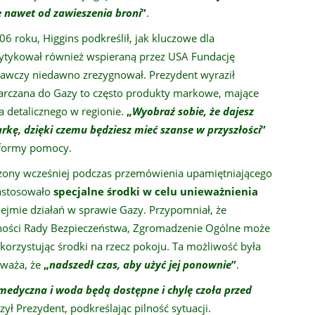
ę nawet od zawieszenia broni
”
.
6 roku, Higgins podkreślił, jak kluczowe dla
rytykował również wspieraną przez USA Fundację
nawczy niedawno zrezygnował. Prezydent wyraził
arczana do Gazy to często produkty markowe, mające
a detalicznego w regionie.
„
Wyobraź sobie, że dajesz
kę, dzięki czemu będziesz mieć szanse w przyszłości
”
j formy pomocy.
szony wcześniej podczas przemówienia upamiętniającego
zastosowało
specjalne środki w celu unieważnienia
podejmie działań w sprawie Gazy. Przypomniał, że
nności Rady Bezpieczeństwa, Zgromadzenie Ogólne może
wykorzystując środki na rzecz pokoju. Ta możliwość była
uważa, że
„
nadszedł czas, aby użyć jej ponownie
”
.
 medyczna i woda będą dostępne i chylę czoła przed
ył Prezydent, podkreślając pilność sytuacji.