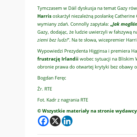
Tymczasem w Dáil dyskusja na temat Gazy rów
Harris
oskarżył niezależną posłankę Catherine
wymiany zdań. Connolly zapytała:
„
Jak mogliś
Gazy, dodając, że ludzie uwierzyli w fałszywą na
ziemi bez ludzi
”. Na te słowa, wicepremier Harr
Wypowiedzi Prezydenta Higginsa i premiera Ha
frustrację Irlandii
wobec sytuacji na Bliskim W
obronie prawa do otwartej krytyki bez obawy o
Bogdan Feręc
Źr. RTE
Fot. Kadr z nagrania RTE
© Wszystkie materiały na stronie wydawcy