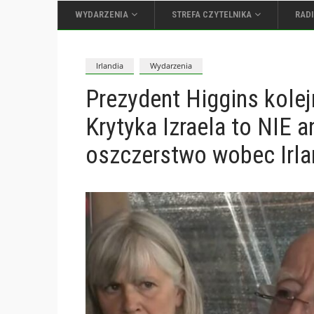
WYDARZENIA
STREFA CZYTELNIKA
RAD
Irlandia
Wydarzenia
Prezydent Higgins kolejn
Krytyka Izraela to NIE 
oszczerstwo wobec Irlan