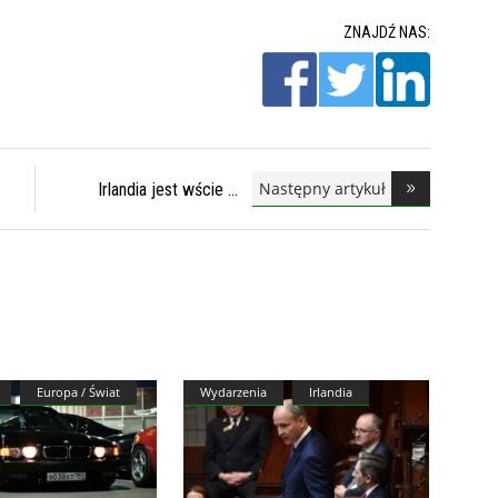
ZNAJDŹ NAS:
Następny artykuł
Irlandia jest wście
Europa / Świat
Wydarzenia
Irlandia