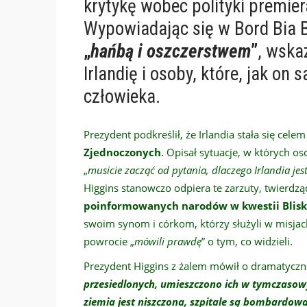
krytykę wobec polityki premier
Wypowiadając się w Bord Bia 
„
hańbą i oszczerstwem
”
, wska
Irlandię i osoby, które, jak on
człowieka.
Prezydent podkreślił, że Irlandia stała się cele
Zjednoczonych
. Opisał sytuacje, w których os
„
musicie zacząć od pytania, dlaczego Irlandia je
Higgins stanowczo odpiera te zarzuty, twierdzą
poinformowanych narodów w kwestii Blis
swoim synom i córkom, którzy służyli w misjac
powrocie „
mówili prawdę
” o tym, co widzieli.
Prezydent Higgins z żalem mówił o dramatycznej
przesiedlonych, umieszczono ich w tymczasow
ziemia jest niszczona, szpitale są bombardow