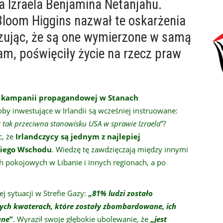
a Izraela Benjamina Netanjahu.
Bloom Higgins nazwał te oskarżenia
zując, że są one wymierzone w samą
 sam, poświęciły życie na rzecz praw
m
kampanii propagandowej w Stanach
oby inwestujące w Irlandii są wcześniej instruowane:
st tak przeciwna stanowisku USA w sprawie Izraela
”?
c, że
Irlandczycy są jednym z najlepiej
kiego Wschodu
. Wiedzę tę zawdzięczają między innymi
h pokojowych w Libanie i innych regionach, a po
 sytuacji w Strefie Gazy:
„
81% ludzi zostało
ych kwaterach, które zostały zbombardowane, ich
ane
”
. Wyraził swoje głębokie ubolewanie, że
„
jest