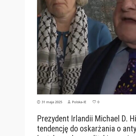
31 maja 2025
Polska-IE
0
Prezydent Irlandii Michael D. 
tendencję do oskarżania o an