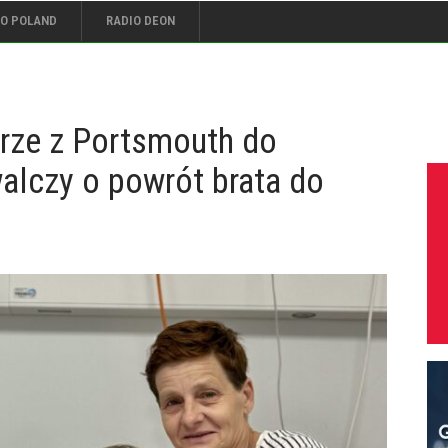
IO POLAND
RADIO DEON
rze z Portsmouth do
alczy o powrót brata do