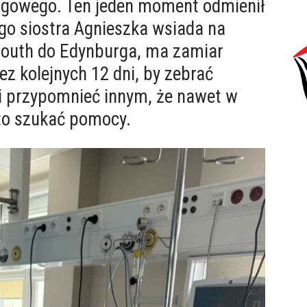
ręgowego. Ten jeden moment odmienił
jego siostra Agnieszka wsiada na
mouth do Edynburga, ma zamiar
z kolejnych 12 dni, by zebrać
 i przypomnieć innym, że nawet w
to szukać pomocy.