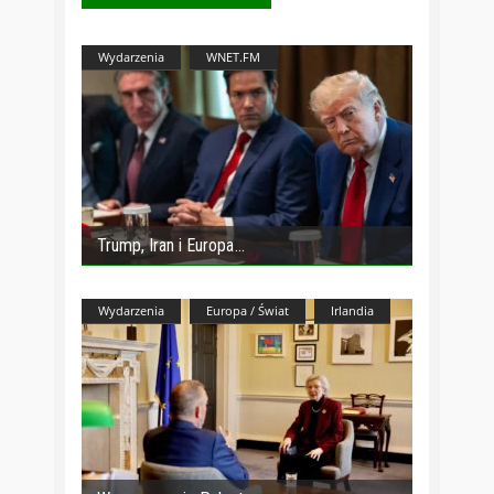
Wydarzenia
WNET.FM
Trump, Iran i Europa
Wydarzenia
Europa / Świat
Irlandia