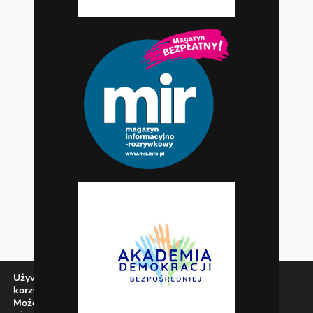
Używamy ciasteczek, aby zapewnić najlepszą jakość
korzystania z naszej witryny.
Możesz dowiedzieć się więcej o tym, jakich ciasteczek