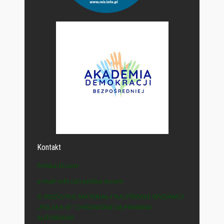
Kontakt
Polska-IE.com
e-mail: info (at) polska-ie.com
© WSZYSTKIE MATERIAŁY NA STRONIE WYDAWCY
„POLSKA-IE” CHRONIONE SĄ PRAWEM
AUTORSKIM.