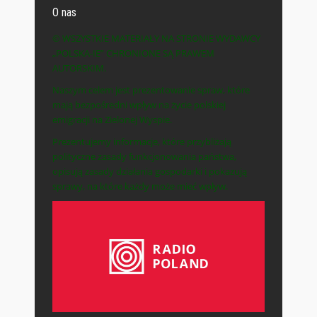
O nas
© WSZYSTKIE MATERIAŁY NA STRONIE WYDAWCY
„POLSKA-IE” CHRONIONE SĄ PRAWEM
AUTORSKIM.
Naszym celem jest prezentowanie spraw, które
mają bezpośredni wpływ na życie polskiej
emigracji na Zielonej Wyspie.
Prezentujemy informacje, które przybliżają
polityczne zasady funkcjonowania państwa,
opisują zasady działania gospodarki i pokazują
sprawy, na które każdy może mieć wpływ.