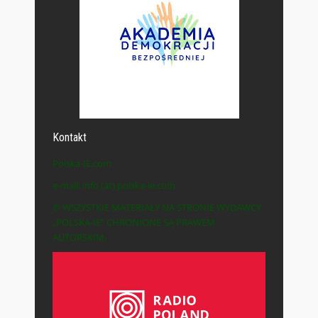
Kontakt
Polska-IE.com
e-mail: info (at) polska-ie.com
© WSZYSTKIE MATERIAŁY NA STRONIE WYDAWCY
„POLSKA-IE” CHRONIONE SĄ PRAWEM
AUTORSKIM.