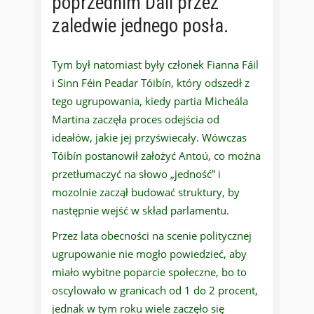
poprzednim Dáil przez
zaledwie jednego posła.
Tym był natomiast były członek Fianna Fáil
i Sinn Féin Peadar Tóibín, który odszedł z
tego ugrupowania, kiedy partia Micheála
Martina zaczęła proces odejścia od
ideałów, jakie jej przyświecały. Wówczas
Tóibín postanowił założyć Antoú, co można
przetłumaczyć na słowo „jedność” i
mozolnie zaczął budować struktury, by
następnie wejść w skład parlamentu.
Przez lata obecności na scenie politycznej
ugrupowanie nie mogło powiedzieć, aby
miało wybitne poparcie społeczne, bo to
oscylowało w granicach od 1 do 2 procent,
jednak w tym roku wiele zaczęło się