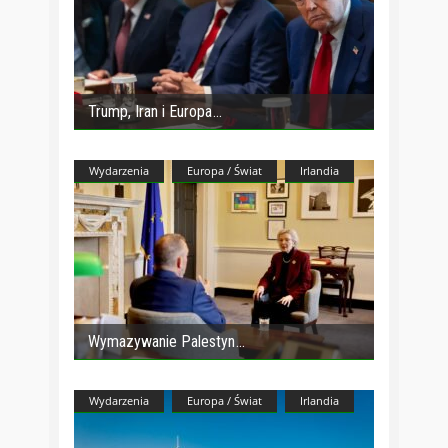
Trump, Iran i Europa
Wydarzenia
Europa / Świat
Irlandia
Wymazywanie Palestyn
Wydarzenia
Europa / Świat
Irlandia