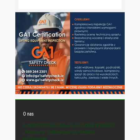
O nas
© WSZYSTKIE MATERIAŁY NA STRONIE WYDAWCY
„POLSKA-IE” CHRONIONE SĄ PRAWEM
AUTORSKIM.