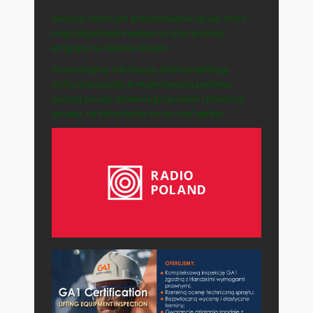
Naszym celem jest prezentowanie spraw, które
mają bezpośredni wpływ na życie polskiej
emigracji na Zielonej Wyspie.
Prezentujemy informacje, które przybliżają
polityczne zasady funkcjonowania państwa,
opisują zasady działania gospodarki i pokazują
sprawy, na które każdy może mieć wpływ.