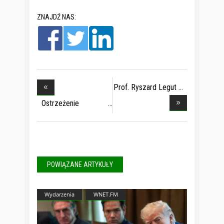
ZNAJDŹ NAS:
Prof. Ryszard Legut
Ostrzeżenie
pogodow
POWIĄZANE ARTYKUŁY
Wydarzenia
WNET.FM