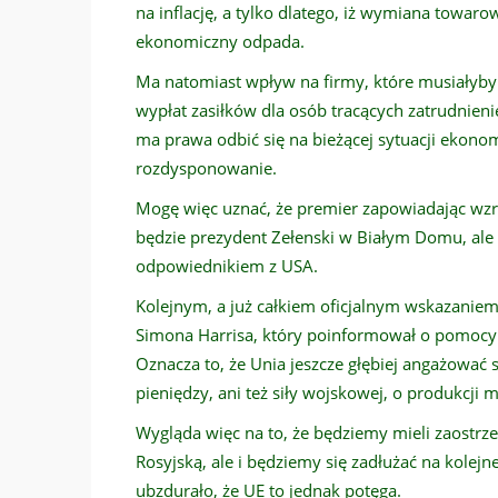
na inflację, a tylko dlatego, iż wymiana tow
ekonomiczny odpada.
Ma natomiast wpływ na firmy, które musiałyby 
wypłat zasiłków dla osób tracących zatrudnien
ma prawa odbić się na bieżącej sytuacji ekonomi
rozdysponowanie.
Mogę więc uznać, że premier zapowiadając wzro
będzie prezydent Zełenski w Białym Domu, ale i
odpowiednikiem z USA.
Kolejnym, a już całkiem oficjalnym wskazaniem
Simona Harrisa, który poinformował o pomocy fi
Oznacza to, że Unia jeszcze głębiej angażować 
pieniędzy, ani też siły wojskowej, o produkcji 
Wygląda więc na to, że będziemy mieli zaostrze
Rosyjską, ale i będziemy się zadłużać na kolejn
ubzdurało, że UE to jednak potęga.