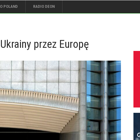
IO POLAND
RADIO DEON
Ukrainy przez Europę