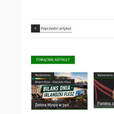
Poprzedni artykuł
POWIĄZANE ARTYKUŁY
Wydarzenia
Wydarzenia
Bilans Dnia - Irlandzki Flesz
Pomimo za
Zielona Wyspa w pęd