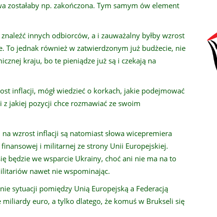
arowa zostałaby np. zakończona. Tym samym ów element
znaleźć innych odbiorców, a i zauważalny byłby wzrost
ie. To jednak również w zatwierdzonym już budżecie, nie
cznej kraju, bo te pieniądze już są i czekają na
st inflacji, mógł wiedzieć o korkach, jakie podejmować
 z jakiej pozycji chce rozmawiać ze swoim
 na wzrost inflacji są natomiast słowa wicepremiera
nansowej i militarnej ze strony Unii Europejskiej.
się będzie we wsparcie Ukrainy, choć ani nie ma na to
militariów nawet nie wspominając.
nie sytuacji pomiędzy Unią Europejską a Federacją
e miliardy euro, a tylko dlatego, że komuś w Brukseli się