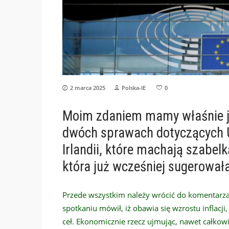
2 marca 2025
Polska-IE
0
Moim zdaniem mamy właśnie ja
dwóch sprawach dotyczących Uk
Irlandii, które machają szabelk
która już wcześniej sugerowała,
Przede wszystkim należy wrócić do komentarza
spotkaniu mówił, iż obawia się wzrostu inflacji
ceł. Ekonomicznie rzecz ujmując, nawet całkow