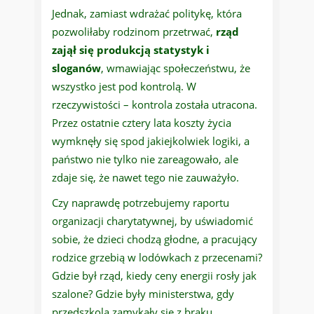
Jednak, zamiast wdrażać politykę, która
pozwoliłaby rodzinom przetrwać,
rząd
zajął się produkcją statystyk i
sloganów
, wmawiając społeczeństwu, że
wszystko jest pod kontrolą. W
rzeczywistości – kontrola została utracona.
Przez ostatnie cztery lata koszty życia
wymknęły się spod jakiejkolwiek logiki, a
państwo nie tylko nie zareagowało, ale
zdaje się, że nawet tego nie zauważyło.
Czy naprawdę potrzebujemy raportu
organizacji charytatywnej, by uświadomić
sobie, że dzieci chodzą głodne, a pracujący
rodzice grzebią w lodówkach z przecenami?
Gdzie był rząd, kiedy ceny energii rosły jak
szalone? Gdzie były ministerstwa, gdy
przedszkola zamykały się z braku