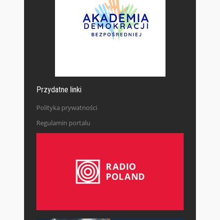
Przydatne linki
Polityka prywatności
Regulamin portalu