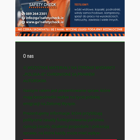
O nas
© WSZYSTKIE MATERIAŁY NA STRONIE WYDAWCY
„POLSKA-IE” CHRONIONE SĄ PRAWEM
AUTORSKIM.
Naszym celem jest prezentowanie spraw, które
mają bezpośredni wpływ na życie polskiej
emigracji na Zielonej Wyspie.
Prezentujemy informacje, które przybliżają
polityczne zasady funkcjonowania państwa,
opisują zasady działania gospodarki i pokazują
sprawy, na które każdy może mieć wpływ.