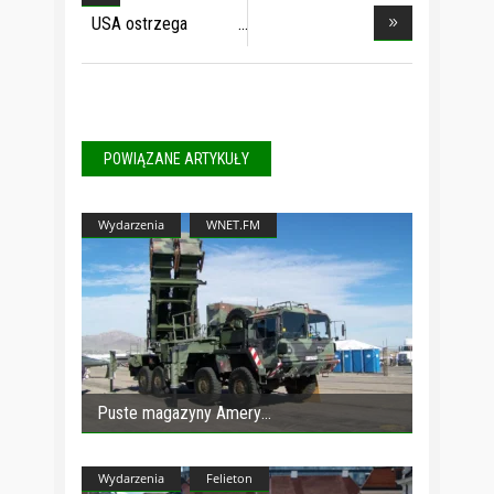
USA ostrzega
Europę
POWIĄZANE ARTYKUŁY
Wydarzenia
WNET.FM
Puste magazyny Amery
Wydarzenia
Felieton