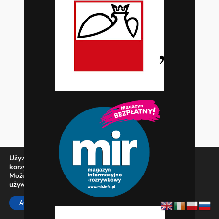
Używamy ciasteczek, aby zapewnić najlepszą jakość
korzystania z naszej witryny.
Możesz dowiedzieć się więcej o tym, jakich ciasteczek
używamy, lub wyłączyć je w
ustawieniach
.
Zamknij panel pow
ACCEPT
REJECT
SETTINGS