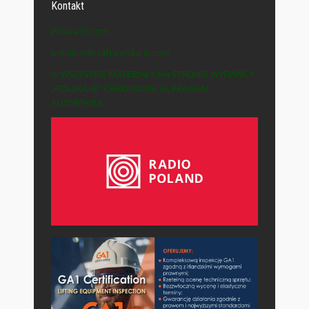
Kontakt
Polska-IE.com
e-mail: info (at) polska-ie.com
© WSZYSTKIE MATERIAŁY NA STRONIE WYDAWCY
„POLSKA-IE” CHRONIONE SĄ PRAWEM
AUTORSKIM.