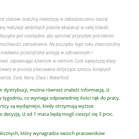
and stanowi znaczną inwestycję w zabezpieczeniu naszej
rę realizacji ambitnych planów ekspansji w całej Irlandii.
ucyjne jest niezbędne, aby sprostać przyszłym potrzebom
e możliwości zatrudnienia. Na początku tego roku otworzyliśmy
 a niedawno przecięliśmy wstęgę w odnowionym i
eet, zapewniając klientom w centrum Cork najwyższej klasy
żowany w procesy planowania dotyczące sześciu kolejnych
ick, Cork, Kerry, Clare i Waterford.
dystrybucji, można również znaleźć informację, iż
w tygodniu, co wymaga odpowiedniej ilości rąk do pracy.
wnicy są wydajniejsi, kiedy otrzymują wyższe
decyzję, iż od 1 maca będą mogli cieszyć się 3 proc.
alicznych, który wynagradza swoich pracowników