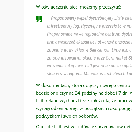
W oświadczeniu sieci możemy przeczytać:
– Proponowany węzeł dystrybucyjny Little Isl
infrastruktury logistycznej na przyszłość w mia
Proponowane nowe regionalne centrum dystryb
firmy, wesprzeć ekspansję i stworzyć przyszł
zupełnie nowy sklep w Ballysimon, Limerick,
zmodernizowanym sklepie przy Cornmarket Str
wrażenia zakupowe. Lidl jest obecnie zaanga
sklepów w regionie Munster w hrabstwach Limer
W dokumentacji, która dotyczy nowego centrum 
będzie ono czynne 24 godziny na dobę i 7 dni 
Lidl Ireland wychodzi też z założenia, że praco
wynagrodzenia, więc w początkach roku podjęto 
podwyżkami swoich poborów.
Obecnie Lidl jest w czołówce sprzedawców det