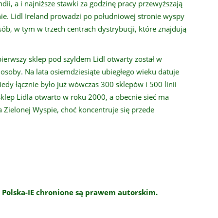
i, a i najniższe stawki za godzinę pracy przewyższają
ie. Lidl Ireland prowadzi po południowej stronie wyspy
b, w tym w trzech centrach dystrybucji, które znajdują
ierwszy sklep pod szyldem Lidl otwarty został w
soby. Na lata osiemdziesiąte ubiegłego wieku datuje
iedy łącznie było już wówczas 300 sklepów i 500 linii
klep Lidla otwarto w roku 2000, a obecnie sieć ma
 Zielonej Wyspie, choć koncentruje się przede
 Polska-IE chronione są prawem autorskim.