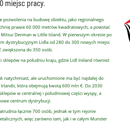
 miejsc pracy.
nie pozwolenia na budowę obiektu, jako regionalnego
rzchnię prawie 60 000 metrów kwadratowych, a powstać
itsui Denman w Little Island. W pierwszym okresie po
rum dystrybucyjnym Lidla od 280 do 300 nowych miejsc
ć zwiększona do 350 osób.
sklepów na południu kraju, gdzie Lidl Ireland również
ak natychmiast, ale uruchomione ma być najdalej do
w Irlandii, która obejmują kwotą 600 mln €. Do 2030
sklepów w centralnej i południowej części wyspy, a
owe centrum dystrybucji.
atrudnia łącznie 700 osób, jednak w tym rejonie
alicznych, więc zarówno tam, jak i w całym Munster