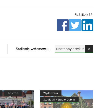
ZNAJDŹ NAS:
Następny artykuł
Stellantis wyhamowuj
Felieton
Wydarzenia
Studio 37 / Studio Dublin