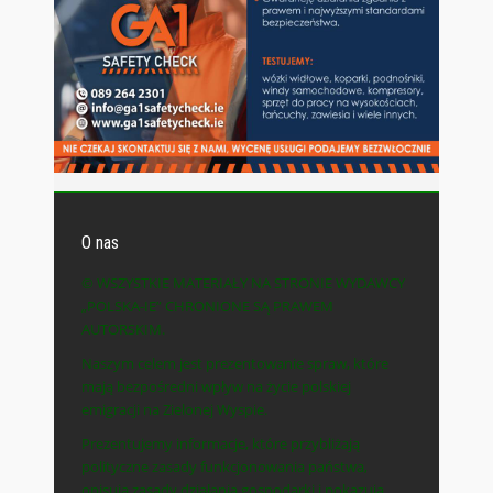
O nas
© WSZYSTKIE MATERIAŁY NA STRONIE WYDAWCY
„POLSKA-IE” CHRONIONE SĄ PRAWEM
AUTORSKIM.
Naszym celem jest prezentowanie spraw, które
mają bezpośredni wpływ na życie polskiej
emigracji na Zielonej Wyspie.
Prezentujemy informacje, które przybliżają
polityczne zasady funkcjonowania państwa,
opisują zasady działania gospodarki i pokazują