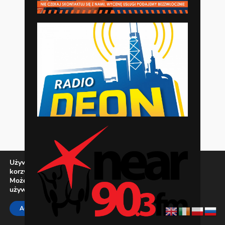
Używamy ciasteczek, aby zapewnić najlepszą jakość
korzystania z naszej witryny.
Możesz dowiedzieć się więcej o tym, jakich ciasteczek
używamy, lub wyłączyć je w
ustawieniach
.
Zamknij panel pow
ACCEPT
REJECT
SETTINGS