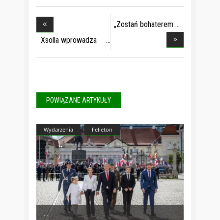
„Zostań bohaterem
Xsolla wprowadza
prz
POWIĄZANE ARTYKUŁY
Wydarzenia
Felieton