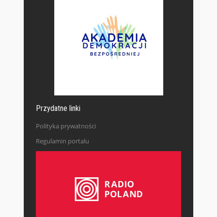
Przydatne linki
Polityka prywatności
Regulamin portalu