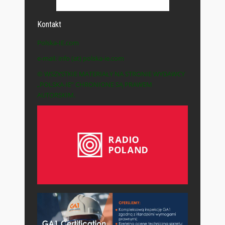
Kontakt
Polska-IE.com
e-mail: info (at) polska-ie.com
© WSZYSTKIE MATERIAŁY NA STRONIE WYDAWCY
„POLSKA-IE” CHRONIONE SĄ PRAWEM
AUTORSKIM.