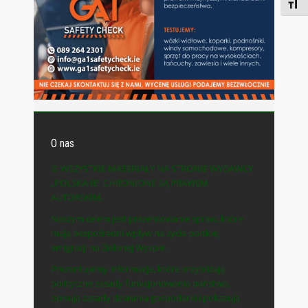
Toggl
O nas
© WSZYSTKIE MATERIAŁY NA STRONIE WYDAWCY
„POLSKA-IE” CHRONIONE SĄ PRAWEM
AUTORSKIM.
Naszym celem jest prezentowanie spraw, które
mają bezpośredni wpływ na życie polskiej
emigracji na Zielonej Wyspie.
Prezentujemy informacje, które przybliżają
polityczne zasady funkcjonowania państwa,
opisują zasady działania gospodarki i pokazują