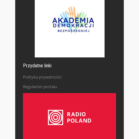
Przydatne linki
Polityka prywatności
Regulamin portalu