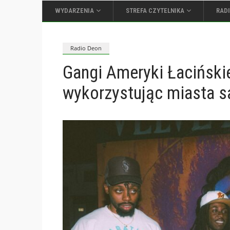
WYDARZENIA
STREFA CZYTELNIKA
RAD
Radio Deon
Gangi Ameryki Łaciński
wykorzystując miasta s