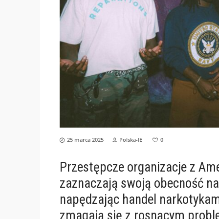
25 marca 2025
Polska-IE
0
Przestępcze organizacje z Amer
zaznaczają swoją obecność na
napędzając handel narkotykami
zmagają się z rosnącym proble