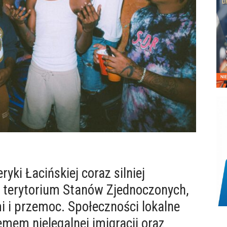
yki Łacińskiej coraz silniej
 terytorium Stanów Zjednoczonych,
 i przemoc. Społeczności lokalne
mem nielegalnej imigracji oraz