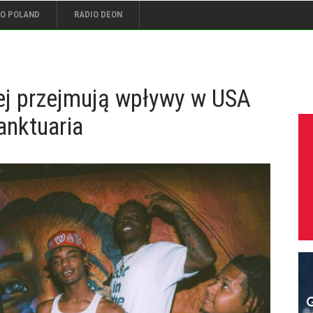
IO POLAND
RADIO DEON
ej przejmują wpływy w USA
anktuaria