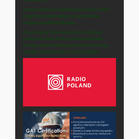
Naszym celem jest prezentowanie spraw, które
mają bezpośredni wpływ na życie polskiej
emigracji na Zielonej Wyspie.
Prezentujemy informacje, które przybliżają
polityczne zasady funkcjonowania państwa,
opisują zasady działania gospodarki i pokazują
sprawy, na które każdy może mieć wpływ.