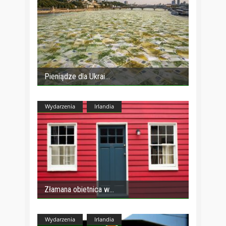
Pieniądze dla Ukrai
Wydarzenia
Irlandia
Złamana obietnica w
Wydarzenia
Irlandia