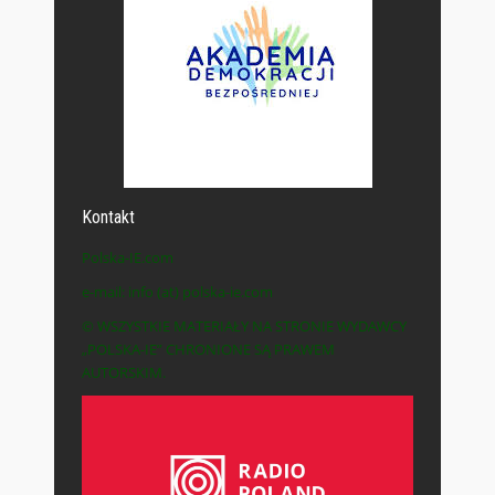
Kontakt
Polska-IE.com
e-mail: info (at) polska-ie.com
© WSZYSTKIE MATERIAŁY NA STRONIE WYDAWCY
„POLSKA-IE” CHRONIONE SĄ PRAWEM
AUTORSKIM.