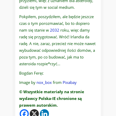
przyziemi, więc z uznaniem dla asteroidy,
dzieli się tym w social medium.
Pokpiłem, poszydziłem, ale będzie jeszcze
czas o tym porozmawiać, bo to dopiero
nam się stanie w
2032
roku, więc damy
radę się przygotować. Wróć! Irlandia da
radę. A nie, zaraz, przecież nie może nawet
wybudować odpowiedniej ilości domów, a
poza tym, po co budować, jak ma to
asteroida rozpie*rzyć…
Bogdan Feręc
Image by
nox_box
from
Pixabay
© Wszystkie materiały na stronie
wydawcy Polska-IE chronione są
prawem autorskim.