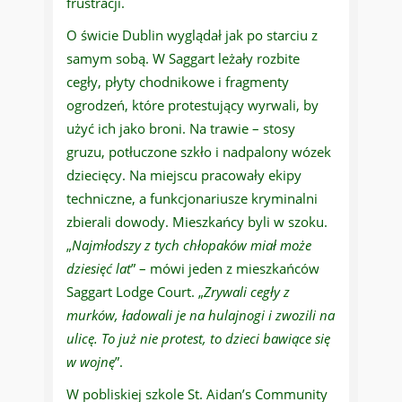
frustracji.
O świcie Dublin wyglądał jak po starciu z
samym sobą. W Saggart leżały rozbite
cegły, płyty chodnikowe i fragmenty
ogrodzeń, które protestujący wyrwali, by
użyć ich jako broni. Na trawie – stosy
gruzu, potłuczone szkło i nadpalony wózek
dziecięcy. Na miejscu pracowały ekipy
techniczne, a funkcjonariusze kryminalni
zbierali dowody. Mieszkańcy byli w szoku.
„
Najmłodszy z tych chłopaków miał może
dziesięć lat
” – mówi jeden z mieszkańców
Saggart Lodge Court. „
Zrywali cegły z
murków, ładowali je na hulajnogi i zwozili na
ulicę. To już nie protest, to dzieci bawiące się
w wojnę
”.
W pobliskiej szkole St. Aidan’s Community