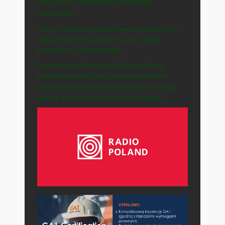
„POLSKA-IE” CHRONIONE SĄ PRAWEM
AUTORSKIM.
Naszym celem jest prezentowanie spraw, które
mają bezpośredni wpływ na życie polskiej
emigracji na Zielonej Wyspie.
Prezentujemy informacje, które przybliżają
polityczne zasady funkcjonowania państwa,
opisują zasady działania gospodarki i pokazują
sprawy, na które każdy może mieć wpływ.