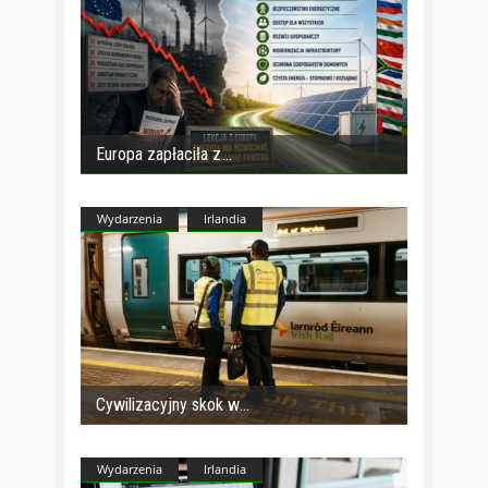
Europa zapłaciła z
Wydarzenia
Irlandia
Cywilizacyjny skok w
Wydarzenia
Irlandia