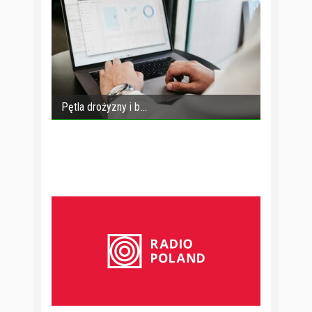
Pętla drożyzny i b