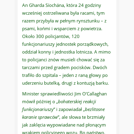
An Gharda Síochána, która 24 godziny
wcześniej ostrzeliwana była racami, tym
razem przybyła w pełnym rynsztunku – z
psami, końmi i wsparciem z powietrza.
Około 300 policjantów, 120
funkcjonariuszy jednostek porządkowych,
oddział konny i jednostka lotnicza. A mimo
to policjanci znów musieli chować się za
tarczami przed gradem pocisków. Dwóch
trafiło do szpitala – jeden z raną głowy po
uderzeniu butelką, drugi z kontuzją barku.
Minister sprawiedliwości Jim O’Callaghan
mówił później o „
bohaterskiej reakcji
funkcjonariuszy
” i zapowiadał „
bezlitosne
karanie sprawców
”, ale słowa te brzmiały
jak zaklęcia wypowiadane nad płonącym
wrakiem policyjnego wozu. Bo państwo,