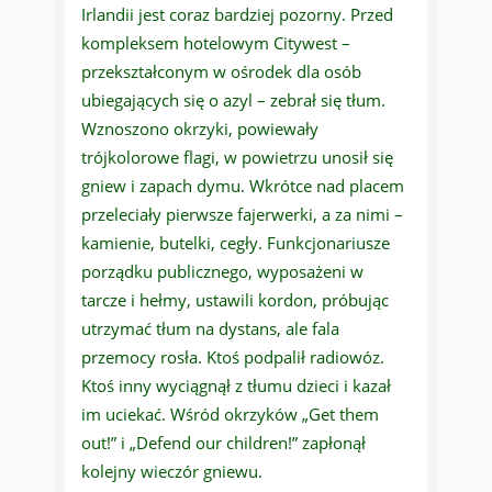
Irlandii jest coraz bardziej pozorny. Przed
kompleksem hotelowym Citywest –
przekształconym w ośrodek dla osób
ubiegających się o azyl – zebrał się tłum.
Wznoszono okrzyki, powiewały
trójkolorowe flagi, w powietrzu unosił się
gniew i zapach dymu. Wkrótce nad placem
przeleciały pierwsze fajerwerki, a za nimi –
kamienie, butelki, cegły. Funkcjonariusze
porządku publicznego, wyposażeni w
tarcze i hełmy, ustawili kordon, próbując
utrzymać tłum na dystans, ale fala
przemocy rosła. Ktoś podpalił radiowóz.
Ktoś inny wyciągnął z tłumu dzieci i kazał
im uciekać. Wśród okrzyków „Get them
out!” i „Defend our children!” zapłonął
kolejny wieczór gniewu.