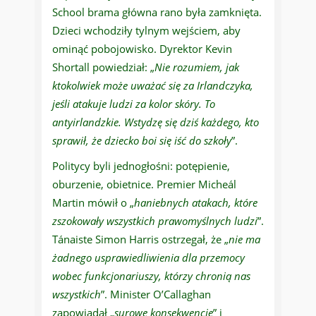
School brama główna rano była zamknięta.
Dzieci wchodziły tylnym wejściem, aby
ominąć pobojowisko. Dyrektor Kevin
Shortall powiedział: „
Nie rozumiem, jak
ktokolwiek może uważać się za Irlandczyka,
jeśli atakuje ludzi za kolor skóry. To
antyirlandzkie. Wstydzę się dziś każdego, kto
sprawił, że dziecko boi się iść do szkoły
”.
Politycy byli jednogłośni: potępienie,
oburzenie, obietnice. Premier Micheál
Martin mówił o „
haniebnych atakach, które
zszokowały wszystkich prawomyślnych ludzi
”.
Tánaiste Simon Harris ostrzegał, że „
nie ma
żadnego usprawiedliwienia dla przemocy
wobec funkcjonariuszy, którzy chronią nas
wszystkich
”. Minister O’Callaghan
zapowiadał „
surowe konsekwencje
” i