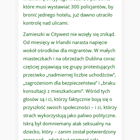
które musi wystawiać 300 policjantów, by
bronić jednego hotelu, już dawno utraciło
kontrolę nad ulicami.
Zamieszki w Citywest nie wzięły się znikąd.
Od miesięcy w Irlandii narasta napięcie
wokół ośrodków dla migrantów. W małych
miasteczkach i na obrzeżach Dublina coraz
częściej pojawiają się grupy protestujących
przeciwko „nadmiernej liczbie uchodźców”,
„zagrożeniom dla bezpieczeństwa” i „braku
konsultacji z mieszkańcami”. Wśród tych
głosów są i ci, którzy faktycznie boją się o
przyszłość swoich społeczności – i ci, którzy
strach wykorzystują jako paliwo polityczne.
Iskrą był domniemany atak seksualny na
dziecko, który – zanim został potwierdzony
przez sąd – zdążył już rozgrzać całą