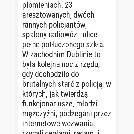
płomieniach. 23
aresztowanych, dwóch
rannych policjantów,
spalony radiowóz i ulice
pełne potłuczonego szkła.
W zachodnim Dublinie to
była kolejna noc z rzędu,
gdy dochodziło do
brutalnych starć z policją, w
których, jak twierdzą
funkcjonariusze, młodzi
mężczyźni, podżegani przez
internetowe wezwania,
rzucali cegłami, racami i