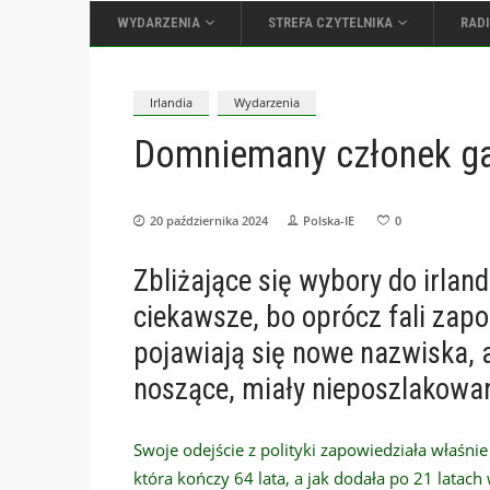
WYDARZENIA
STREFA CZYTELNIKA
RAD
Irlandia
Wydarzenia
Domniemany członek ga
20 października 2024
Polska-IE
0
Zbliżające się wybory do irlan
ciekawsze, bo oprócz fali zapo
pojawiają się nowe nazwiska, 
noszące, miały nieposzlakowan
Swoje odejście z polityki zapowiedziała właśni
która kończy 64 lata, a jak dodała po 21 latach w