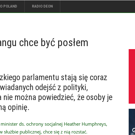
IO POLAND
RADIO DEON
ngu chce być posłem
dzkiego parlamentu stają się coraz
wiadanych odejść z polityki,
a nie można powiedzieć, że osoby je
ą opinię.
e minister ds. ochrony socjalnej Heather Humphreys,
 służbie publicznej, chce się z nią rozstać.