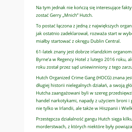
Na tym jednak nie kończą się interesujące fa
zostać Gerry „Mnich” Hutch.
To postać łączona z jedną z największych organi
jak ostatnio zadeklarował, rozważa start w wy
miałby startować z okręgu Dublin Central.
61-latek znany jest dobrze irlandzkim organom
Byrne’a w Regency Hotel z lutego 2016 roku, al
roku został przez sąd uniewinniony z tego zarz
Hutch Organized Crime Gang (HOCG) znana jest t
długiej historii nielegalnych działań, a swoją g
Hutcha zaangażowani byli w szereg przedsięwz
handel narkotykami, napady z użyciem broni i 
nie tylko w Irlandii, ale także w Hiszpanii i Wielk
Przestępcza działalność gangu Hutch sięga kilk
morderstwach, z których niektóre były powiąza