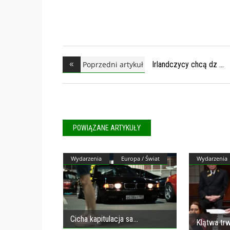
Poprzedni artykuł
Irlandczycy chcą dz
POWIĄZANE ARTYKUŁY
Wydarzenia
Europa / Świat
Wydarzenia
Cicha kapitulacja sa
Klątwa trw