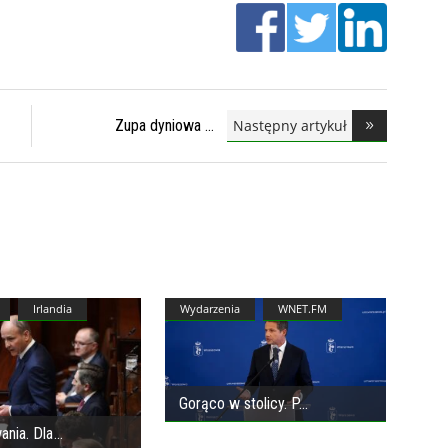
Następny artykuł
Zupa dyniowa
Irlandia
Wydarzenia
WNET.FM
Gorąco w stolicy. P
ania. Dla