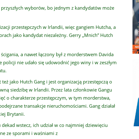
kty przyszłych wyborów, bo jednym z kandydatów może
zacji przestępczych w Irlandii, więc gangiem Hutcha, a
borach jako kandydat niezależny. Gerry „Mnich” Hutch
 ścigania, a nawet łączony był z morderstwem Davida
e policji nie udało się udowodnić jego winy i w zeszłym
utu.
eż jako Hutch Gang i jest organizacją przestępczą o
łówną siedzibę w Irlandii. Przez lata członkowie Gangu
ięć o charakterze przestępczym, w tym morderstwa,
podejrzane transakcje nieruchomościami. Gang działał
iej Brytanii.
u dekad wstecz, ich udział w co najmniej dziewięciu
ne ze sporami i waśniami z