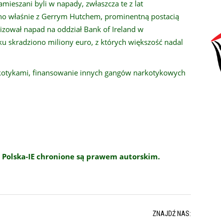
mieszani byli w napady, zwłaszcza te z lat
ano właśnie z Gerrym Hutchem, prominentną postacią
izował napad na oddział Bank of Ireland w
u skradziono miliony euro, z których większość nadal
kotykami, finansowanie innych gangów narkotykowych
 Polska-IE chronione są prawem autorskim.
ZNAJDŹ NAS: