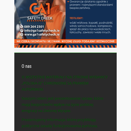
O nas
© WSZYSTKIE MATERIAŁY NA STRONIE WYDAWCY
„POLSKA-IE” CHRONIONE SĄ PRAWEM
AUTORSKIM.
Naszym celem jest prezentowanie spraw, które
mają bezpośredni wpływ na życie polskiej
emigracji na Zielonej Wyspie.
Prezentujemy informacje, które przybliżają
polityczne zasady funkcjonowania państwa,