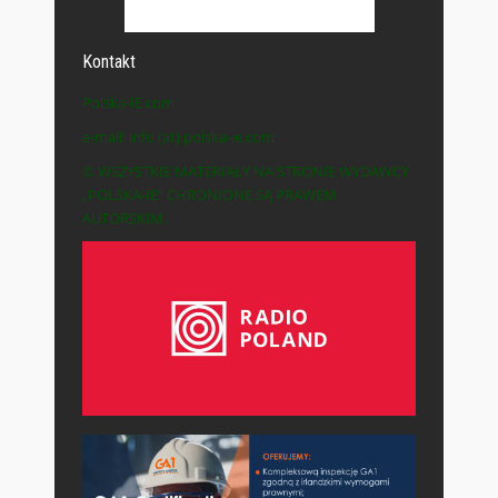
Kontakt
Polska-IE.com
e-mail: info (at) polska-ie.com
© WSZYSTKIE MATERIAŁY NA STRONIE WYDAWCY
„POLSKA-IE” CHRONIONE SĄ PRAWEM
AUTORSKIM.