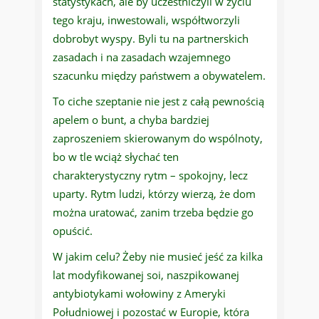
statystykach, ale by uczestniczyli w życiu
tego kraju, inwestowali, współtworzyli
dobrobyt wyspy. Byli tu na partnerskich
zasadach i na zasadach wzajemnego
szacunku między państwem a obywatelem.
To ciche szeptanie nie jest z całą pewnością
apelem o bunt, a chyba bardziej
zaproszeniem skierowanym do wspólnoty,
bo w tle wciąż słychać ten
charakterystyczny rytm – spokojny, lecz
uparty. Rytm ludzi, którzy wierzą, że dom
można uratować, zanim trzeba będzie go
opuścić.
W jakim celu? Żeby nie musieć jeść za kilka
lat modyfikowanej soi, naszpikowanej
antybiotykami wołowiny z Ameryki
Południowej i pozostać w Europie, która