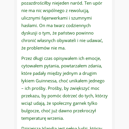
pozazdrościłby niejeden naród. Ten upór
nie ma nic wspólnego z rewolucją,
ulicznymi fajerwerkami i szumnymi
hasłami. On ma twarz codziennych
dyskusji o tym, że państwo powinno
chronić własnych obywateli i nie udawać,
że problemów nie ma.
Przez długi czas opisywałem ich emocje,
cytowałem pytania, powtarzałem zdania,
które padały między jednym a drugim
łykiem Guinnessa, choć unikałem jednego
– ich prośby. Prośby, by zwiększyć moc
przekazu, by pomóc dotrzeć do tych, którzy
wciąż udają, że społeczny garnek tylko
bulgocze, choć już dawno przekroczył
temperaturę wrzenia.
Dzisiejsza Irlandia jest pełna ludzi, którzy