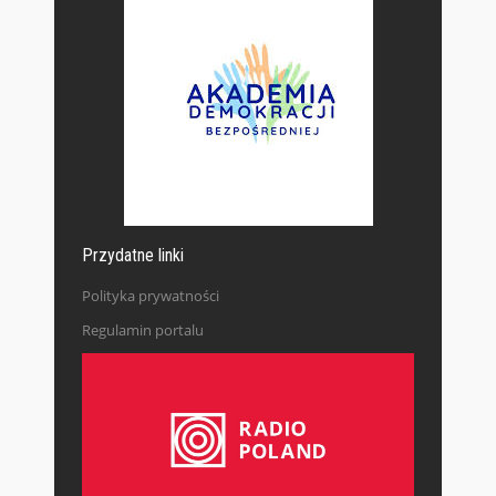
Przydatne linki
Polityka prywatności
Regulamin portalu