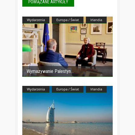
POWIĄZANE ARTYKUŁY
Wydarzenia
Europa / Świat
Irlandia
Wymazywanie Palestyn
Wydarzenia
Europa / Świat
Irlandia