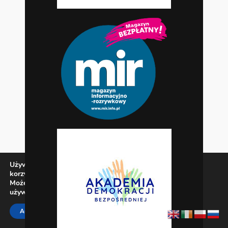
Używamy ciasteczek, aby zapewnić najlepszą jakość
korzystania z naszej witryny.
Możesz dowiedzieć się więcej o tym, jakich ciasteczek
używamy, lub wyłączyć je w
ustawieniach
.
Zamknij panel pow
ACCEPT
REJECT
SETTINGS