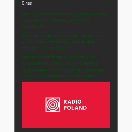
O nas
© WSZYSTKIE MATERIAŁY NA STRONIE WYDAWCY
„POLSKA-IE” CHRONIONE SĄ PRAWEM
AUTORSKIM.
Naszym celem jest prezentowanie spraw, które
mają bezpośredni wpływ na życie polskiej
emigracji na Zielonej Wyspie.
Prezentujemy informacje, które przybliżają
polityczne zasady funkcjonowania państwa,
opisują zasady działania gospodarki i pokazują
sprawy, na które każdy może mieć wpływ.