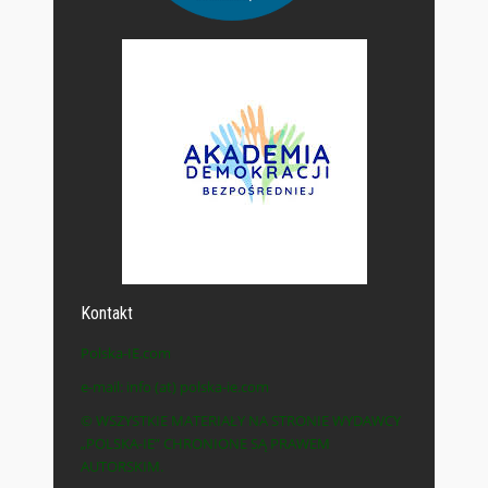
Kontakt
Polska-IE.com
e-mail: info (at) polska-ie.com
© WSZYSTKIE MATERIAŁY NA STRONIE WYDAWCY
„POLSKA-IE” CHRONIONE SĄ PRAWEM
AUTORSKIM.