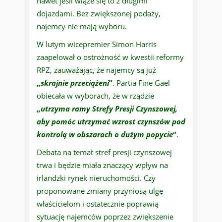
nawet jeśli wiąże się to z długimi
dojazdami. Bez zwiększonej podaży,
najemcy nie mają wyboru.
W lutym wicepremier Simon Harris
zaapelował o ostrożność w kwestii reformy
RPZ, zauważając, że najemcy są już
„
skrajnie przeciążeni
”
. Partia Fine Gael
obiecała w wyborach, że w rządzie
„
utrzyma ramy Strefy Presji Czynszowej,
aby pomóc utrzymać wzrost czynszów pod
kontrolą w obszarach o dużym popycie
”
.
Debata na temat stref presji czynszowej
trwa i będzie miała znaczący wpływ na
irlandzki rynek nieruchomości. Czy
proponowane zmiany przyniosą ulgę
właścicielom i ostatecznie poprawią
sytuację najemców poprzez zwiększenie