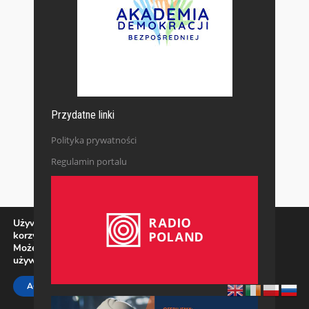
Przydatne linki
Polityka prywatności
Regulamin portalu
Używamy ciasteczek, aby zapewnić najlepszą jakość
korzystania z naszej witryny.
Możesz dowiedzieć się więcej o tym, jakich ciasteczek
używamy, lub wyłączyć je w
ustawieniach
.
Zamknij panel pow
ACCEPT
REJECT
SETTINGS