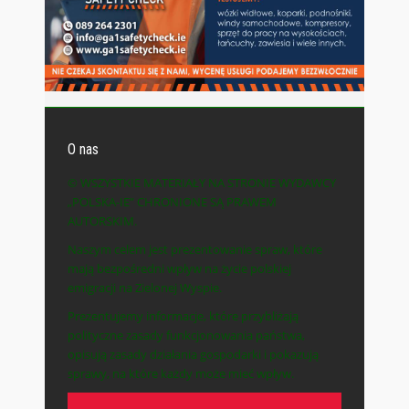
O nas
© WSZYSTKIE MATERIAŁY NA STRONIE WYDAWCY
„POLSKA-IE” CHRONIONE SĄ PRAWEM
AUTORSKIM.
Naszym celem jest prezentowanie spraw, które
mają bezpośredni wpływ na życie polskiej
emigracji na Zielonej Wyspie.
Prezentujemy informacje, które przybliżają
polityczne zasady funkcjonowania państwa,
opisują zasady działania gospodarki i pokazują
sprawy, na które każdy może mieć wpływ.