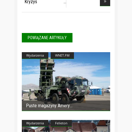
flu
Kryzys
mieszkaniowy
POWIĄZANE ARTYKUŁY
Wydarzenia
WNET.FM
Puste magazyny Amery
Wydarzenia
Felieton