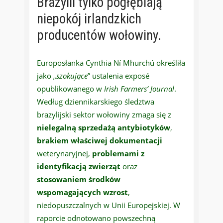
Brazylii tylko pogłębiają
niepokój irlandzkich
producentów wołowiny.
Europosłanka Cynthia Ní Mhurchú określiła
jako „
szokujące
” ustalenia exposé
opublikowanego w
Irish Farmers’ Journal
.
Według dziennikarskiego śledztwa
brazylijski sektor wołowiny zmaga się z
nielegalną sprzedażą antybiotyków
,
brakiem właściwej dokumentacji
weterynaryjnej,
problemami z
identyfikacją zwierząt
oraz
stosowaniem środków
wspomagających wzrost
,
niedopuszczalnych w Unii Europejskiej. W
raporcie odnotowano powszechną