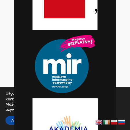
Używamy ciasteczek, aby zapewnić najlepszą jakość
korzystania z naszej witryny.
Możesz dowiedzieć się więcej o tym, jakich ciasteczek
używamy, lub wyłączyć je w
ustawieniach
.
Zamknij panel pow
ACCEPT
REJECT
SETTINGS