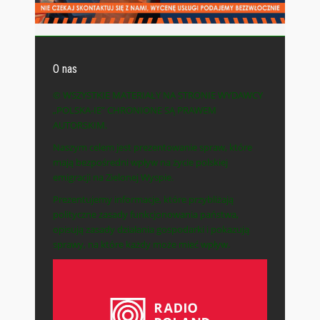
O nas
© WSZYSTKIE MATERIAŁY NA STRONIE WYDAWCY
„POLSKA-IE” CHRONIONE SĄ PRAWEM
AUTORSKIM.
Naszym celem jest prezentowanie spraw, które
mają bezpośredni wpływ na życie polskiej
emigracji na Zielonej Wyspie.
Prezentujemy informacje, które przybliżają
polityczne zasady funkcjonowania państwa,
opisują zasady działania gospodarki i pokazują
sprawy, na które każdy może mieć wpływ.