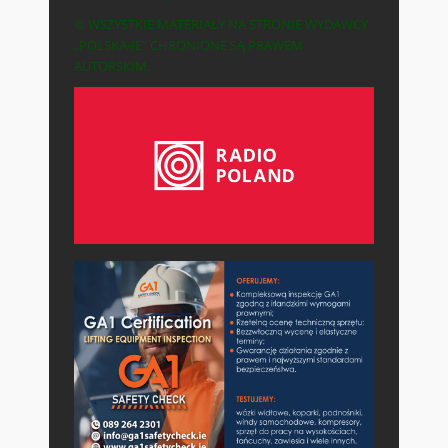
© WSZYSTKIE MATERIAŁY NA STRONIE WYDAWCY
„POLSKA-IE” CHRONIONE SĄ PRAWEM
AUTORSKIM.