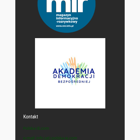
Kontakt
Polska-IE.com
e-mail: info (at) polska-ie.com