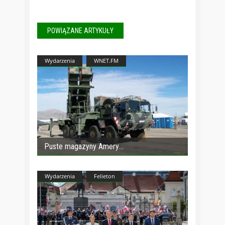
POWIĄZANE ARTYKUŁY
Wydarzenia
WNET.FM
Puste magazyny Amery
Wydarzenia
Felieton