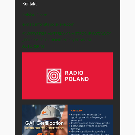
Kontakt
Polska-IE.com
e-mail: info (at) polska-ie.com
© WSZYSTKIE MATERIAŁY NA STRONIE WYDAWCY
„POLSKA-IE” CHRONIONE SĄ PRAWEM
AUTORSKIM.