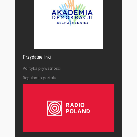
Przydatne linki
Polityka prywatności
Regulamin portalu