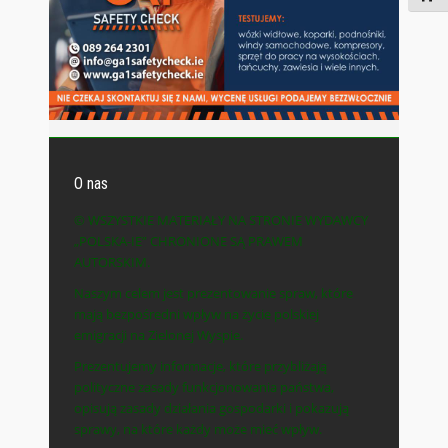
O nas
© WSZYSTKIE MATERIAŁY NA STRONIE WYDAWCY
„POLSKA-IE” CHRONIONE SĄ PRAWEM
AUTORSKIM.
Naszym celem jest prezentowanie spraw, które
mają bezpośredni wpływ na życie polskiej
emigracji na Zielonej Wyspie.
Prezentujemy informacje, które przybliżają
polityczne zasady funkcjonowania państwa,
opisują zasady działania gospodarki i pokazują
sprawy, na które każdy może mieć wpływ.