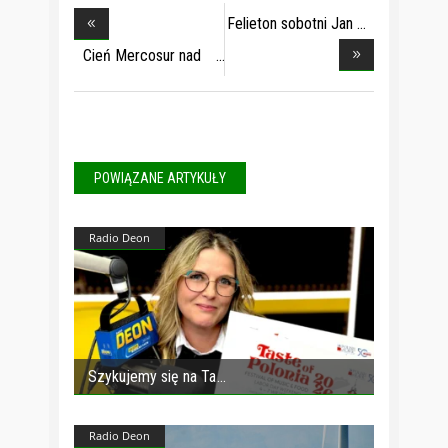
Felieton sobotni Jan
Cień Mercosur nad
z
POWIĄZANE ARTYKUŁY
Radio Deon
Szykujemy się na Ta
Radio Deon